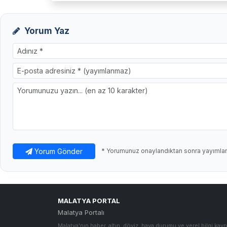
Yorum Yaz
Yorum Gönder
* Yorumunuz onaylandıktan sonra yayımlanı
MALATYA PORTAL
Malatya Portalı
Malatya'nın haber, altın, döviz, hava durumu ve yerel bilgi kayn