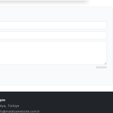
0
/2000
işim
atya
,
Türkiye
nfo@malatyawebsite.com.tr