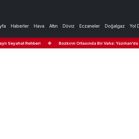
yfa
Haberler
Hava
Altın
Döviz
Eczaneler
Doğalgaz
Yol 
ylı Seyahat Rehberi
◆
Bozkırın Ortasında Bir Vaha: Yazıhan’da G