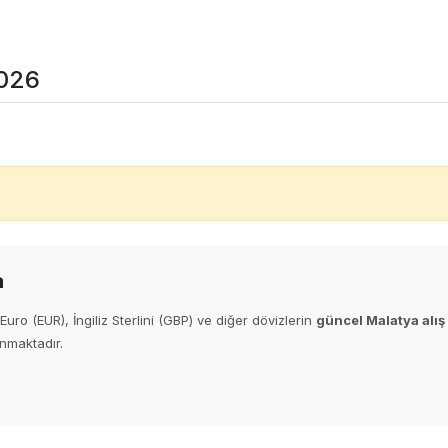
2026
a
uro (EUR), İngiliz Sterlini (GBP) ve diğer dövizlerin
güncel Malatya alış v
nmaktadır.