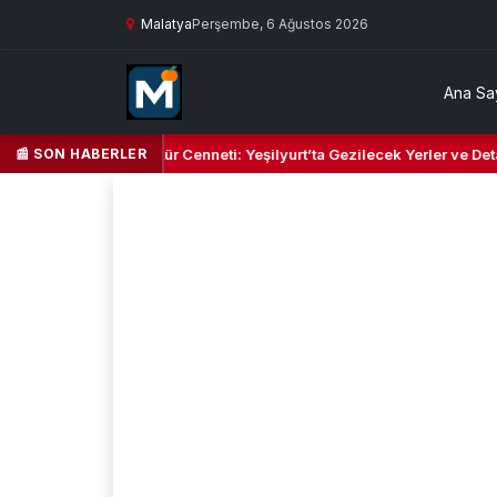
Malatya
Perşembe, 6 Ağustos 2026
Ana Sa
📰 SON HABERLER
ın Yeşil Kalbi ve Kültür Cenneti: Yeşilyurt’ta Gezilecek Yerler ve Deta