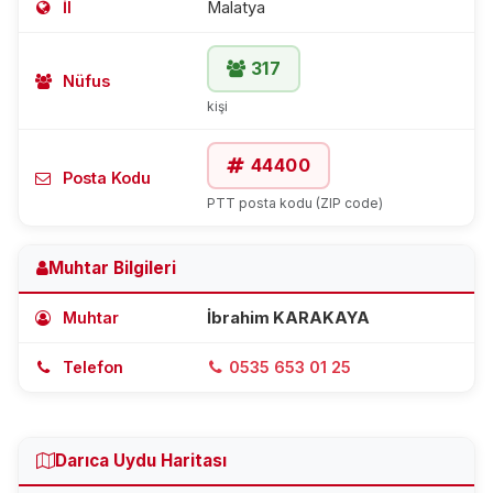
İl
Malatya
317
Nüfus
kişi
44400
Posta Kodu
PTT posta kodu (ZIP code)
Muhtar Bilgileri
Muhtar
İbrahim KARAKAYA
Telefon
0535 653 01 25
Darıca Uydu Haritası