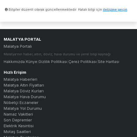
Bilgiler düzenli olarak güncellenmektedir. Hatalı bilgi için
iletişime geçin
.
MALATYA PORTAL
Malatya Portalı
Malatya'nın haber, altın, döviz, hava durumu ve yerel bilgi kaynağı.
Hakkımızda
|
Künye
|
Gizlilik Politikası
|
Çerez Politikası
|
Site Haritası
Hızlı Erişim
Malatya Haberleri
Malatya Altın Fiyatları
Malatya Döviz Kurları
Malatya Hava Durumu
Nöbetçi Eczaneler
Malatya Yol Durumu
Namaz Vakitleri
Son Depremler
Elektrik Kesintisi
Motaş Saatleri