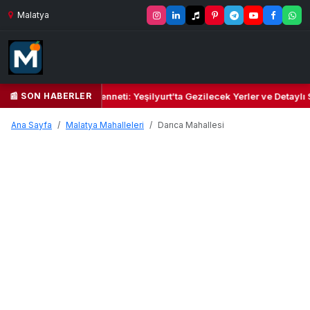
Malatya
📰 SON HABERLER
Yeşil Kalbi ve Kültür Cenneti: Yeşilyurt’ta Gezilecek Yerler ve Detaylı
Ana Sayfa
Malatya Mahalleleri
Darıca Mahallesi