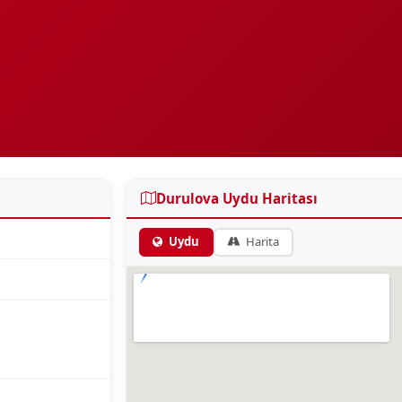
Durulova Uydu Haritası
Uydu
Harita