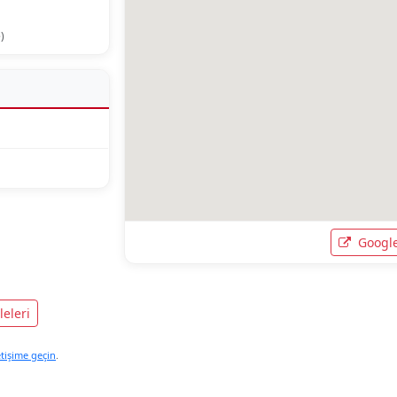
)
Google
eleri
etişime geçin
.