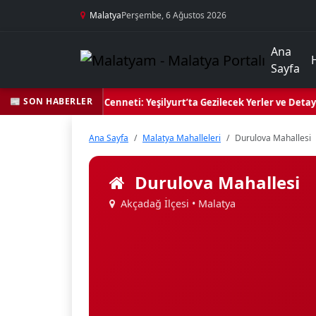
Malatya
Perşembe, 6 Ağustos 2026
Ana
Sayfa
📰 SON HABERLER
Yeşil Kalbi ve Kültür Cenneti: Yeşilyurt’ta Gezilecek Yerler ve Detayl
Ana Sayfa
Malatya Mahalleleri
Durulova Mahallesi
Durulova Mahallesi
Akçadağ İlçesi • Malatya