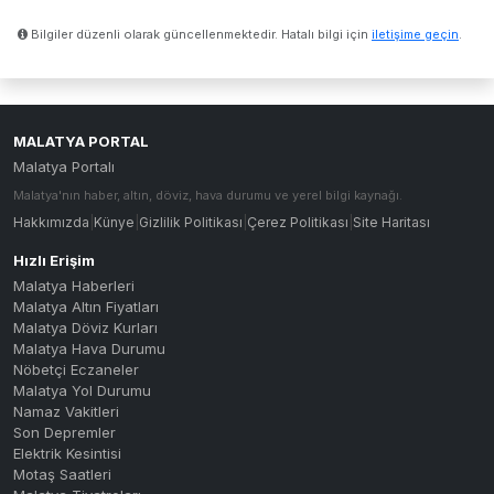
Bilgiler düzenli olarak güncellenmektedir. Hatalı bilgi için
iletişime geçin
.
MALATYA PORTAL
Malatya Portalı
Malatya'nın haber, altın, döviz, hava durumu ve yerel bilgi kaynağı.
Hakkımızda
|
Künye
|
Gizlilik Politikası
|
Çerez Politikası
|
Site Haritası
Hızlı Erişim
Malatya Haberleri
Malatya Altın Fiyatları
Malatya Döviz Kurları
Malatya Hava Durumu
Nöbetçi Eczaneler
Malatya Yol Durumu
Namaz Vakitleri
Son Depremler
Elektrik Kesintisi
Motaş Saatleri