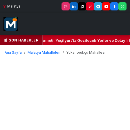
Malatya
📰 SON HABERLER
Yeşil Kalbi ve Kültür Cenneti: Yeşilyurt’ta Gezilecek Yerler ve Detaylı 
Ana Sayfa
Malatya Mahalleleri
Yukarıörükçü Mahallesi