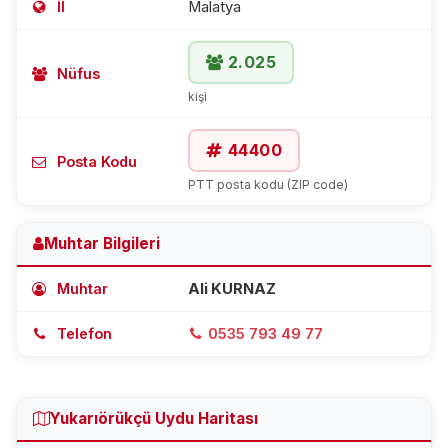
İl
Malatya
2.025
Nüfus
kişi
44400
Posta Kodu
PTT posta kodu (ZIP code)
Muhtar Bilgileri
Muhtar
Ali KURNAZ
Telefon
0535 793 49 77
Yukarıörükçü Uydu Haritası