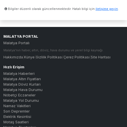
Bilgiler düzenli olarak güncellenmektedir. Hatalı bilgi için
iletişime geçin
.
MALATYA PORTAL
Malatya Portalı
Malatya'nın haber, altın, döviz, hava durumu ve yerel bilgi kaynağı.
Hakkımızda
|
Künye
|
Gizlilik Politikası
|
Çerez Politikası
|
Site Haritası
Hızlı Erişim
Malatya Haberleri
Malatya Altın Fiyatları
Malatya Döviz Kurları
Malatya Hava Durumu
Nöbetçi Eczaneler
Malatya Yol Durumu
Namaz Vakitleri
Son Depremler
Elektrik Kesintisi
Motaş Saatleri