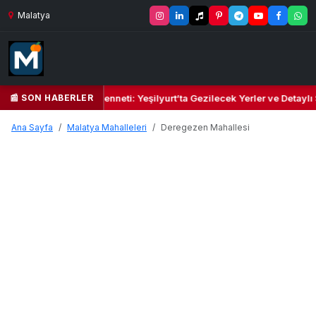
Malatya
📰 SON HABERLER
Yeşil Kalbi ve Kültür Cenneti: Yeşilyurt’ta Gezilecek Yerler ve Detaylı
Ana Sayfa
Malatya Mahalleleri
Deregezen Mahallesi