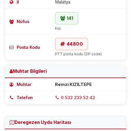
İl
Malatya
141
Nüfus
kişi
44800
Posta Kodu
PTT posta kodu (ZIP code)
Muhtar Bilgileri
Muhtar
Remzi KIZILTEPE
Telefon
0 532 233 52 42
Deregezen Uydu Haritası