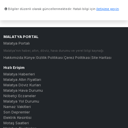
Bilgiler düzenli olarak güncellenmektedir. Hatalı bilgi için
iletişime geçin
.
MALATYA PORTAL
Malatya Portalı
Malatya'nın haber, altın, döviz, hava durumu ve yerel bilgi kaynağı.
Hakkımızda
|
Künye
|
Gizlilik Politikası
|
Çerez Politikası
|
Site Haritası
Hızlı Erişim
Malatya Haberleri
Malatya Altın Fiyatları
Malatya Döviz Kurları
Malatya Hava Durumu
Nöbetçi Eczaneler
Malatya Yol Durumu
Namaz Vakitleri
Son Depremler
Elektrik Kesintisi
Motaş Saatleri