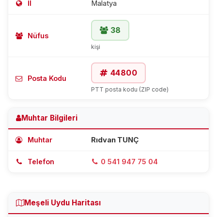
İl
Malatya
38
Nüfus
kişi
44800
Posta Kodu
PTT posta kodu (ZIP code)
Muhtar Bilgileri
Muhtar
Rıdvan TUNÇ
Telefon
0 541 947 75 04
Meşeli Uydu Haritası