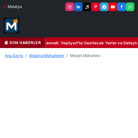
Malatya
📰 SON HABERLER
Yeşil Kalbi ve Kültür Cenneti: Yeşilyurt’ta Gezilecek Yerler ve Detaylı
Ana Sayfa
Malatya Mahalleleri
Meşeli Mahallesi