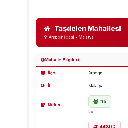
Taşdelen Mahallesi
Arapgir İlçesi • Malatya
Mahalle Bilgileri
İlçe
Arapgir
İl
Malatya
115
Nüfus
kişi
44800