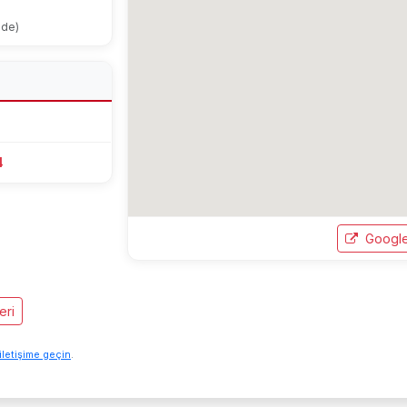
ode)
4
Google
eri
iletişime geçin
.