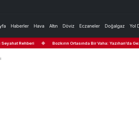
yfa
Haberler
Hava
Altın
Döviz
Eczaneler
Doğalgaz
Yol 
 Seyahat Rehberi
◆
Bozkırın Ortasında Bir Vaha: Yazıhan’da Gezi
i