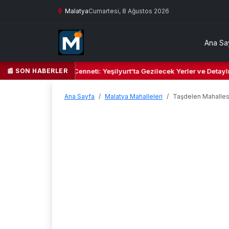
Malatya
Cumartesi, 8 Ağustos 2026
Ana Sa
📰 SON HABERLER
Yeşil Kalbi ve Kültür Cenneti: Yeşilyurt’ta Gezilecek Yerler ve Detaylı
Ana Sayfa
Malatya Mahalleleri
Taşdelen Mahalles