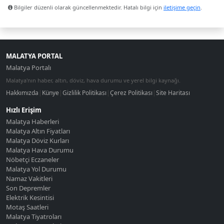
Bilgiler düzenli olarak güncellenmektedir. Hatalı bilgi için
iletişime geçin
.
MALATYA PORTAL
Malatya Portalı
Malatya'nın haber, altın, döviz, hava durumu ve yerel bilgi kaynağı.
Hakkımızda
|
Künye
|
Gizlilik Politikası
|
Çerez Politikası
|
Site Haritası
Hızlı Erişim
Malatya Haberleri
Malatya Altın Fiyatları
Malatya Döviz Kurları
Malatya Hava Durumu
Nöbetçi Eczaneler
Malatya Yol Durumu
Namaz Vakitleri
Son Depremler
Elektrik Kesintisi
Motaş Saatleri
Malatya Tiyatroları