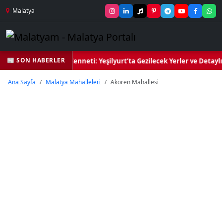
Malatya
📰 SON HABERLER
Yeşil Kalbi ve Kültür Cenneti: Yeşilyurt’ta Gezilecek Yerler ve Detayl
Ana Sayfa
Malatya Mahalleleri
Akören Mahallesi