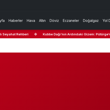
yfa
Haberler
Hava
Altın
Döviz
Eczaneler
Doğalgaz
Yol 
 Seyahat Rehberi
◆
Kubbe Dağı’nın Ardındaki Gizem: Pütürge’de 