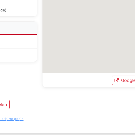
ode)
Google
leri
iletişime geçin
.