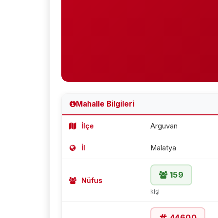
Mahalle Bilgileri
İlçe
Arguvan
İl
Malatya
159
Nüfus
kişi
44600