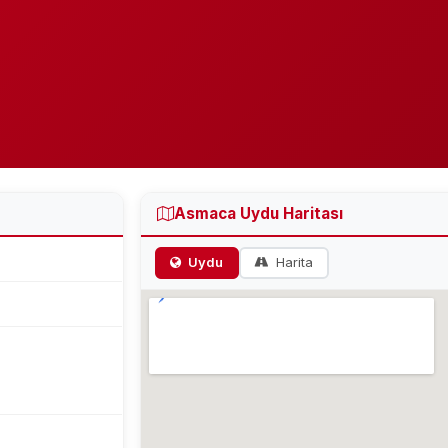
Asmaca Uydu Haritası
Uydu
Harita