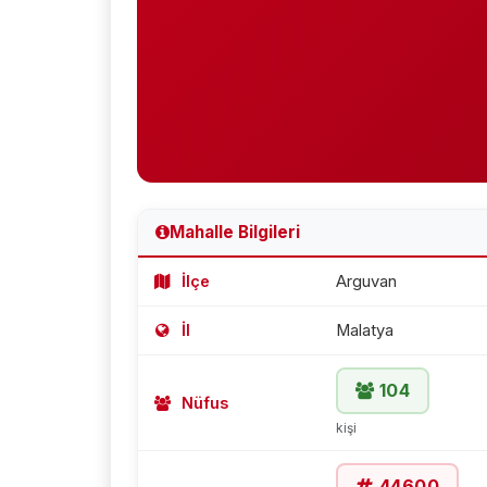
Mahalle Bilgileri
İlçe
Arguvan
İl
Malatya
104
Nüfus
kişi
44600