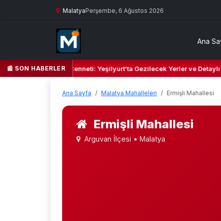
Malatya
Perşembe, 6 Ağustos 2026
Ana Sa
📰 SON HABERLER
eşil Kalbi ve Kültür Cenneti: Yeşilyurt’ta Gezilecek Yerler ve Detaylı 
Ana Sayfa
Malatya Mahalleleri
Ermişli Mahallesi
Ermişli Mahallesi
Arguvan İlçesi • Malatya