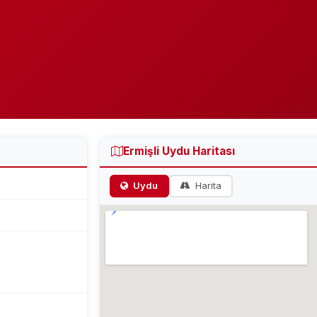
Ermişli Uydu Haritası
Uydu
Harita