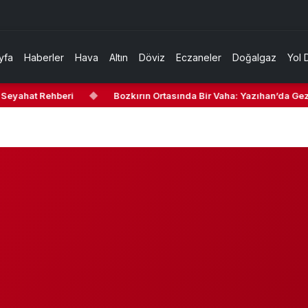
yfa
Haberler
Hava
Altın
Döviz
Eczaneler
Doğalgaz
Yol 
Seyahat Rehberi
◆
Bozkırın Ortasında Bir Vaha: Yazıhan’da Gezil