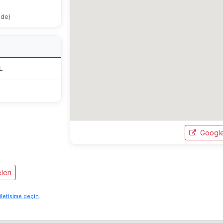
ode)
L
Google
leri
iletişime geçin
.