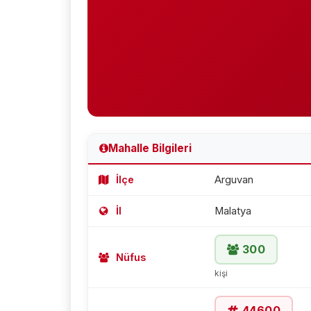
Mahalle Bilgileri
İlçe
Arguvan
İl
Malatya
300
Nüfus
kişi
44600