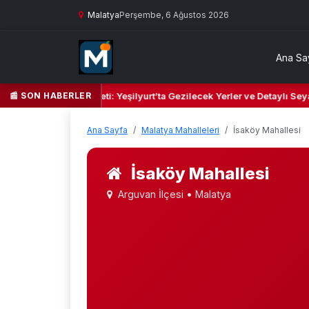
Malatya
Perşembe, 6 Ağustos 2026
Ana Sa
📰 SON HABERLER
 Kalbi ve Kültür Cenneti: Yeşilyurt’ta Gezilecek Yerler ve Detaylı Seya
Ana Sayfa
Malatya Mahalleleri
İsaköy Mahallesi
İsaköy Mahallesi
Arguvan İlçesi • Malatya