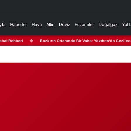
yfa
Haberler
Hava
Altın
Döviz
Eczaneler
Doğalgaz
Yol 
hat Rehberi
◆
Bozkırın Ortasında Bir Vaha: Yazıhan’da Gezilecek