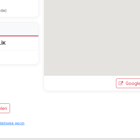
ode)
LİK
Google
leri
iletişime geçin
.