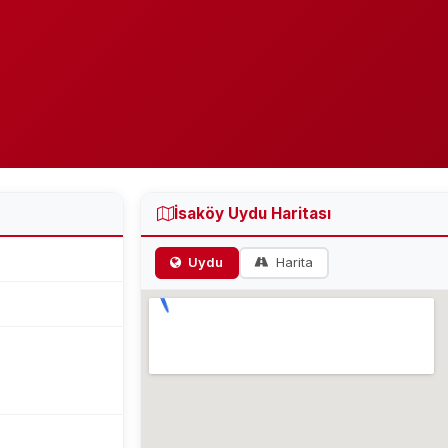
İsaköy Uydu Haritası
Uydu
Harita