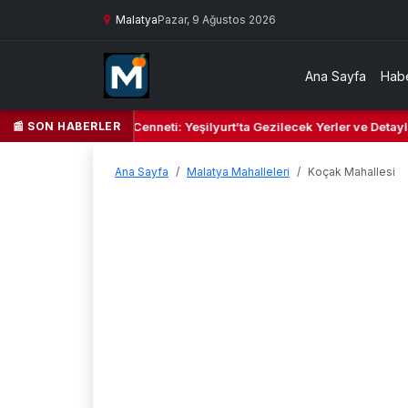
Malatya
Pazar, 9 Ağustos 2026
Ana Sayfa
Habe
📰 SON HABERLER
Yeşil Kalbi ve Kültür Cenneti: Yeşilyurt’ta Gezilecek Yerler ve Detaylı
Ana Sayfa
Malatya Mahalleleri
Koçak Mahallesi