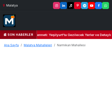
Malatya
📰 SON HABERLER
Yeşil Kalbi ve Kültür Cenneti: Yeşilyurt’ta Gezilecek Yerler ve Detaylı
Ana Sayfa
Malatya Mahalleleri
Narmikan Mahallesi