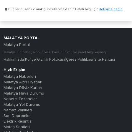
Bilgiler düzenli olarak güncellenmektedir. Hatalı bilgi için
iletişime geçin
.
MALATYA PORTAL
Malatya Portalı
Malatya'nın haber, altın, döviz, hava durumu ve yerel bilgi kaynağı.
Hakkımızda
|
Künye
|
Gizlilik Politikası
|
Çerez Politikası
|
Site Haritası
Hızlı Erişim
Malatya Haberleri
Malatya Altın Fiyatları
Malatya Döviz Kurları
Malatya Hava Durumu
Nöbetçi Eczaneler
Malatya Yol Durumu
Namaz Vakitleri
Son Depremler
Elektrik Kesintisi
Motaş Saatleri