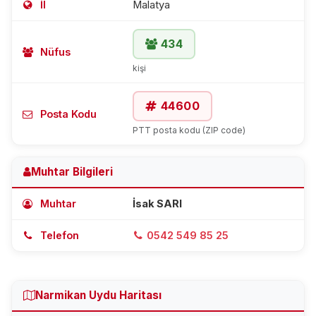
İl
Malatya
434
Nüfus
kişi
44600
Posta Kodu
PTT posta kodu (ZIP code)
Muhtar Bilgileri
Muhtar
İsak SARI
Telefon
0542 549 85 25
Narmikan Uydu Haritası