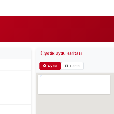
Şotik Uydu Haritası
Uydu
Harita