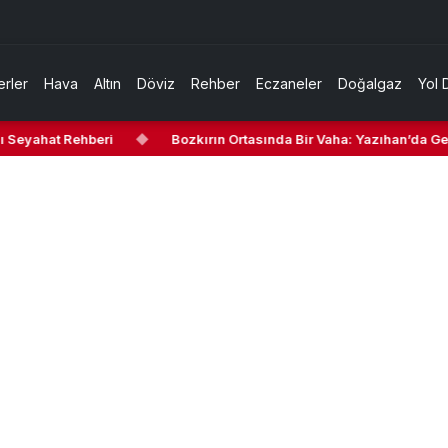
rler
Hava
Altın
Döviz
Rehber
Eczaneler
Doğalgaz
Yol 
 Seyahat Rehberi
◆
Bozkırın Ortasında Bir Vaha: Yazıhan’da Gezi