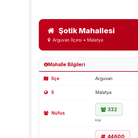
Şotik Mahallesi
Arguvan İlçesi • Malatya
Mahalle Bilgileri
İlçe
Arguvan
İl
Malatya
332
Nüfus
kişi
44600