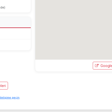
ode)
Google
leri
iletişime geçin
.