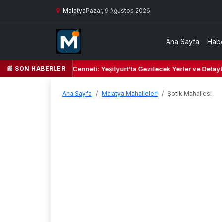
Malatya
Pazar, 9 Ağustos 2026
Ana Sayfa
Habe
📰 SON HABERLER
Yeşil Kalbi ve Kültür Cenneti: Yeşilyurt’ta Gezilecek Yerler ve Detaylı
Ana Sayfa
Malatya Mahalleleri
Şotik Mahallesi