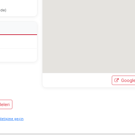
ode)
Google
eleri
iletişime geçin
.