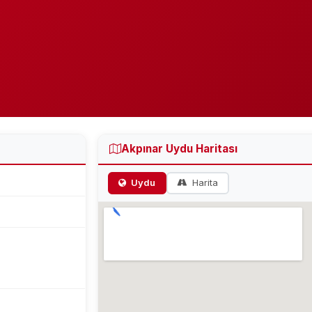
Akpınar Uydu Haritası
Uydu
Harita