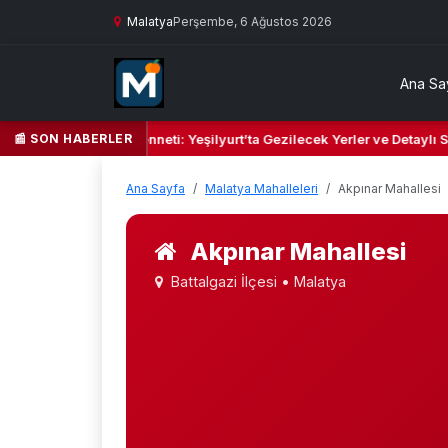
Malatya
Perşembe, 6 Ağustos 2026
Ana Sa
📰 SON HABERLER
şil Kalbi ve Kültür Cenneti: Yeşilyurt’ta Gezilecek Yerler ve Detaylı S
Ana Sayfa
Malatya Mahalleleri
Akpınar Mahallesi
Akpınar Mahallesi
Battalgazi İlçesi • Malatya