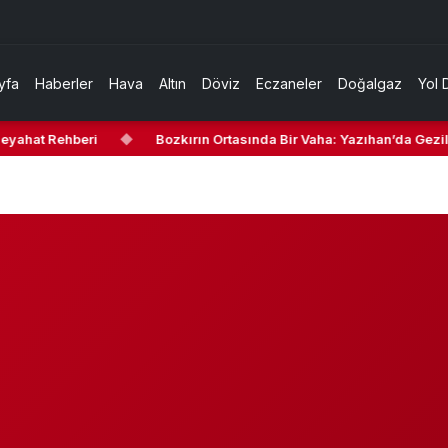
yfa
Haberler
Hava
Altın
Döviz
Eczaneler
Doğalgaz
Yol 
eyahat Rehberi
◆
Bozkırın Ortasında Bir Vaha: Yazıhan’da Gezilec