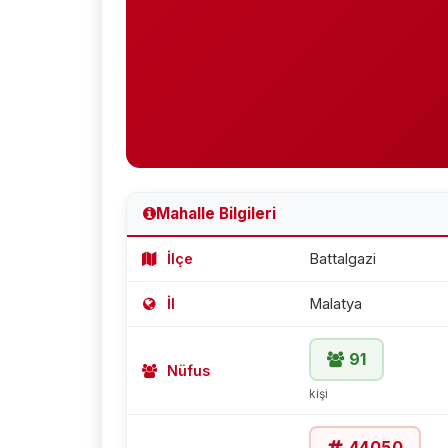
Mahalle Bilgileri
İlçe
Battalgazi
İl
Malatya
91
Nüfus
kişi
44050