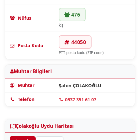
476
Nüfus
kişi
44050
Posta Kodu
PTT posta kodu (ZIP code)
Muhtar Bilgileri
Muhtar
Şahin ÇOLAKOĞLU
Telefon
0537 351 61 07
Çolakoğlu Uydu Haritası