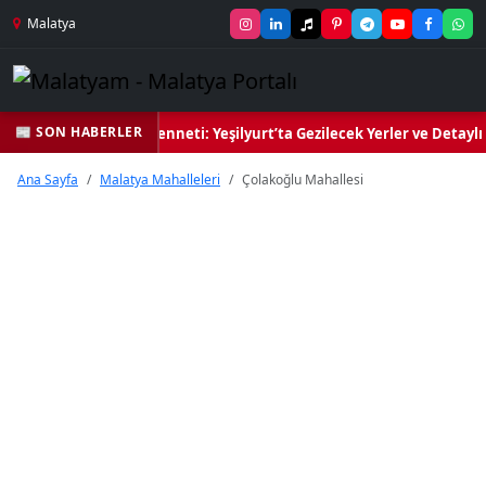
Malatya
📰 SON HABERLER
Yeşil Kalbi ve Kültür Cenneti: Yeşilyurt’ta Gezilecek Yerler ve Detaylı
Ana Sayfa
Malatya Mahalleleri
Çolakoğlu Mahallesi