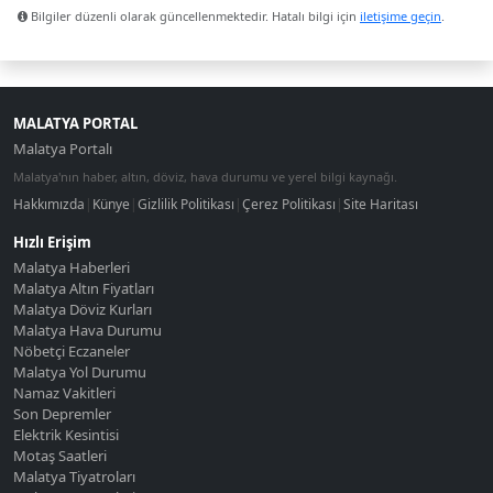
Bilgiler düzenli olarak güncellenmektedir. Hatalı bilgi için
iletişime geçin
.
MALATYA PORTAL
Malatya Portalı
Malatya'nın haber, altın, döviz, hava durumu ve yerel bilgi kaynağı.
Hakkımızda
|
Künye
|
Gizlilik Politikası
|
Çerez Politikası
|
Site Haritası
Hızlı Erişim
Malatya Haberleri
Malatya Altın Fiyatları
Malatya Döviz Kurları
Malatya Hava Durumu
Nöbetçi Eczaneler
Malatya Yol Durumu
Namaz Vakitleri
Son Depremler
Elektrik Kesintisi
Motaş Saatleri
Malatya Tiyatroları