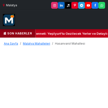
Malatya
📰 SON HABERLER
Yeşil Kalbi ve Kültür Cenneti: Yeşilyurt’ta Gezilecek Yerler ve Detaylı
Ana Sayfa
Malatya Mahalleleri
Hasanvarol Mahallesi