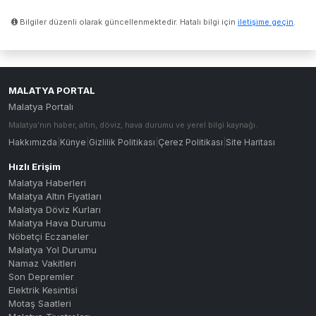
Bilgiler düzenli olarak güncellenmektedir. Hatalı bilgi için
iletişime geçin
.
MALATYA PORTAL
Malatya Portalı
Malatya'nın haber, altın, döviz, hava durumu ve yerel bilgi kaynağı.
Hakkımızda
|
Künye
|
Gizlilik Politikası
|
Çerez Politikası
|
Site Haritası
Hızlı Erişim
Malatya Haberleri
Malatya Altın Fiyatları
Malatya Döviz Kurları
Malatya Hava Durumu
Nöbetçi Eczaneler
Malatya Yol Durumu
Namaz Vakitleri
Son Depremler
Elektrik Kesintisi
Motaş Saatleri