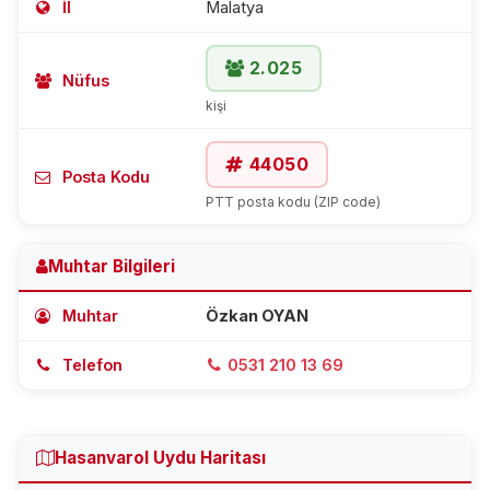
İl
Malatya
2.025
Nüfus
kişi
44050
Posta Kodu
PTT posta kodu (ZIP code)
Muhtar Bilgileri
Muhtar
Özkan OYAN
Telefon
0531 210 13 69
Hasanvarol Uydu Haritası