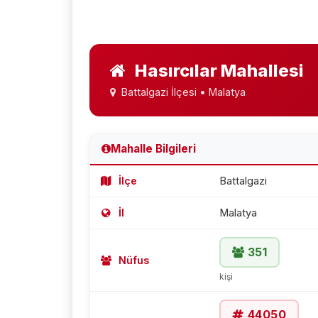
Hasırcılar Mahallesi
Battalgazi İlçesi • Malatya
Mahalle Bilgileri
İlçe
Battalgazi
İl
Malatya
351
Nüfus
kişi
44050