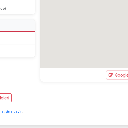
ode)
Google
eleri
iletişime geçin
.