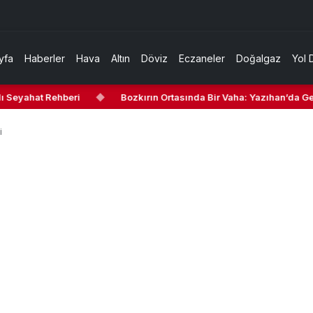
yfa
Haberler
Hava
Altın
Döviz
Eczaneler
Doğalgaz
Yol 
ı Seyahat Rehberi
◆
Bozkırın Ortasında Bir Vaha: Yazıhan’da Gezi
i