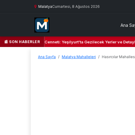
Malatya
Cumartesi, 8 Ağustos 2026
Ana Sa
📰 SON HABERLER
 Yeşil Kalbi ve Kültür Cenneti: Yeşilyurt’ta Gezilecek Yerler ve Detayl
Ana Sayfa
Malatya Mahalleleri
Hasırcılar Mahalles