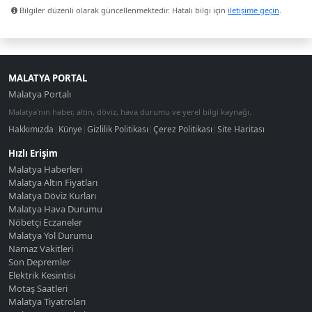
Bilgiler düzenli olarak güncellenmektedir. Hatalı bilgi için
iletişime geçin
.
MALATYA PORTAL
Malatya Portalı
Malatya'nın haber, altın, döviz, hava durumu ve yerel bilgi kaynağı.
Hakkımızda
|
Künye
|
Gizlilik Politikası
|
Çerez Politikası
|
Site Haritası
Hızlı Erişim
Malatya Haberleri
Malatya Altın Fiyatları
Malatya Döviz Kurları
Malatya Hava Durumu
Nöbetçi Eczaneler
Malatya Yol Durumu
Namaz Vakitleri
Son Depremler
Elektrik Kesintisi
Motaş Saatleri
Malatya Tiyatroları