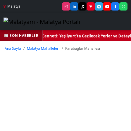
Malatya
📰 SON HABERLER
 Yeşil Kalbi ve Kültür Cenneti: Yeşilyurt’ta Gezilecek Yerler ve Detay
Ana Sayfa
Malatya Mahalleleri
Karabağlar Mahallesi