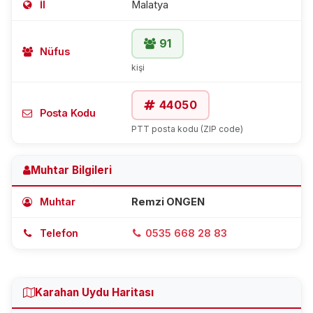
İl
Malatya
91
Nüfus
kişi
44050
Posta Kodu
PTT posta kodu (ZIP code)
Muhtar Bilgileri
Muhtar
Remzi ONGEN
Telefon
0535 668 28 83
Karahan Uydu Haritası