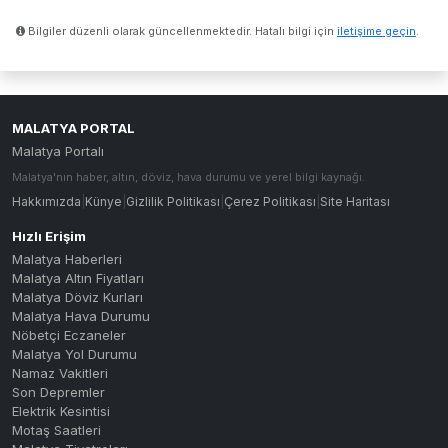
Bilgiler düzenli olarak güncellenmektedir. Hatalı bilgi için
iletişime geçin
.
MALATYA PORTAL
Malatya Portalı
Malatya'nın haber, altın, döviz, hava durumu ve yerel bilgi kaynağı.
Hakkımızda
|
Künye
|
Gizlilik Politikası
|
Çerez Politikası
|
Site Haritası
Hızlı Erişim
Malatya Haberleri
Malatya Altın Fiyatları
Malatya Döviz Kurları
Malatya Hava Durumu
Nöbetçi Eczaneler
Malatya Yol Durumu
Namaz Vakitleri
Son Depremler
Elektrik Kesintisi
Motaş Saatleri