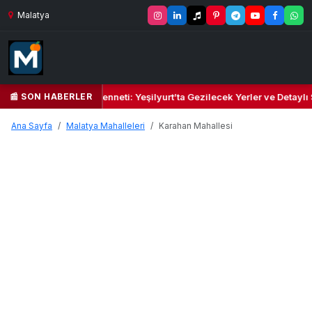
Malatya
📰 SON HABERLER
Yeşil Kalbi ve Kültür Cenneti: Yeşilyurt’ta Gezilecek Yerler ve Detaylı
Ana Sayfa
Malatya Mahalleleri
Karahan Mahallesi