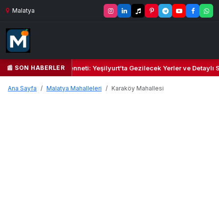
Malatya
📰 SON HABERLER
eşil Kalbi ve Kültür Cenneti: Yeşilyurt’ta Gezilecek Yerler ve Detaylı 
Ana Sayfa
Malatya Mahalleleri
Karaköy Mahallesi