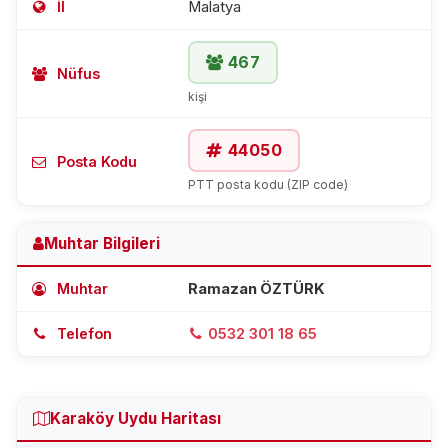
İl
Malatya
467
Nüfus
kişi
44050
Posta Kodu
PTT posta kodu (ZIP code)
Muhtar Bilgileri
Muhtar
Ramazan ÖZTÜRK
Telefon
0532 301 18 65
Karaköy Uydu Haritası