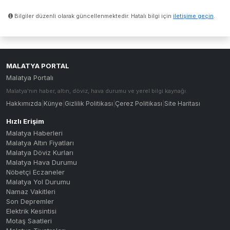
Bilgiler düzenli olarak güncellenmektedir. Hatalı bilgi için
iletişime geçin
.
MALATYA PORTAL
Malatya Portalı
Malatya'nın haber, altın, döviz, hava durumu ve yerel bilgi kaynağı.
Hakkımızda
|
Künye
|
Gizlilik Politikası
|
Çerez Politikası
|
Site Haritası
Hızlı Erişim
Malatya Haberleri
Malatya Altın Fiyatları
Malatya Döviz Kurları
Malatya Hava Durumu
Nöbetçi Eczaneler
Malatya Yol Durumu
Namaz Vakitleri
Son Depremler
Elektrik Kesintisi
Motaş Saatleri