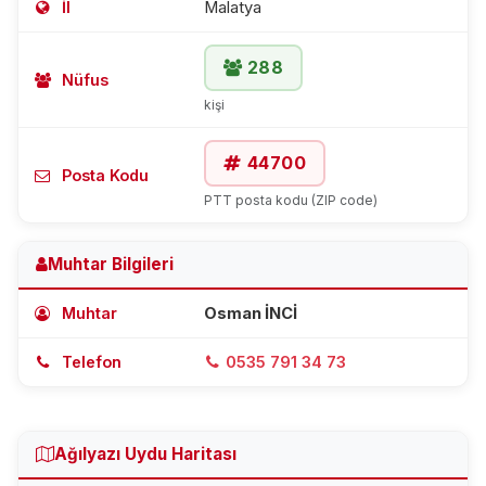
İl
Malatya
288
Nüfus
kişi
44700
Posta Kodu
PTT posta kodu (ZIP code)
Muhtar Bilgileri
Muhtar
Osman İNCİ
Telefon
0535 791 34 73
Ağılyazı Uydu Haritası