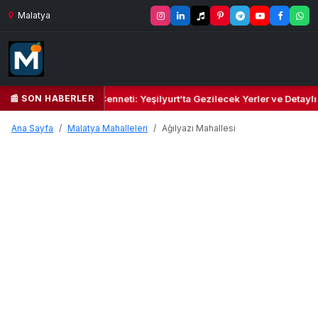
Malatya
📰 SON HABERLER
 Yeşil Kalbi ve Kültür Cenneti: Yeşilyurt’ta Gezilecek Yerler ve Detaylı
Ana Sayfa
Malatya Mahalleleri
Ağılyazı Mahallesi