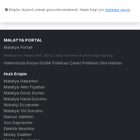
Bilgiler düzenli olarak güncellenmektedir. Hatalı bilgi için
iletişime geçin
.
MALATYA PORTAL
Malatya Portalı
Malatya'nın haber, altın, döviz, hava durumu ve yerel bilgi kaynağı.
Hakkımızda
|
Künye
|
Gizlilik Politikası
|
Çerez Politikası
|
Site Haritası
Hızlı Erişim
Malatya Haberleri
Malatya Altın Fiyatları
Malatya Döviz Kurları
Malatya Hava Durumu
Nöbetçi Eczaneler
Malatya Yol Durumu
Namaz Vakitleri
Son Depremler
Elektrik Kesintisi
Motaş Saatleri