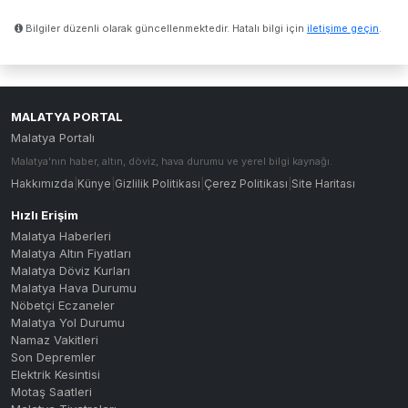
Bilgiler düzenli olarak güncellenmektedir. Hatalı bilgi için
iletişime geçin
.
MALATYA PORTAL
Malatya Portalı
Malatya'nın haber, altın, döviz, hava durumu ve yerel bilgi kaynağı.
Hakkımızda
|
Künye
|
Gizlilik Politikası
|
Çerez Politikası
|
Site Haritası
Hızlı Erişim
Malatya Haberleri
Malatya Altın Fiyatları
Malatya Döviz Kurları
Malatya Hava Durumu
Nöbetçi Eczaneler
Malatya Yol Durumu
Namaz Vakitleri
Son Depremler
Elektrik Kesintisi
Motaş Saatleri