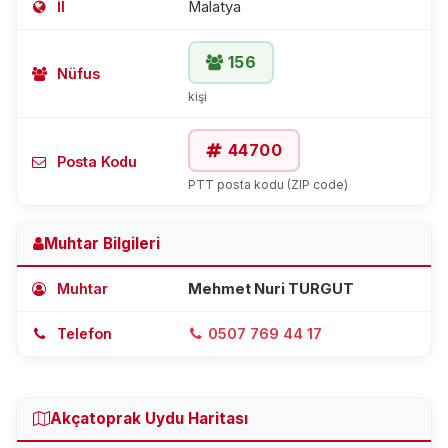
İl
Malatya
156
Nüfus
kişi
44700
Posta Kodu
PTT posta kodu (ZIP code)
Muhtar Bilgileri
Muhtar
Mehmet Nuri TURGUT
Telefon
0507 769 44 17
Akçatoprak Uydu Haritası