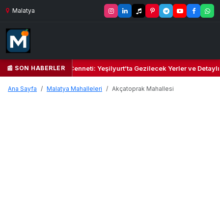
Malatya
📰 SON HABERLER
 Yeşil Kalbi ve Kültür Cenneti: Yeşilyurt’ta Gezilecek Yerler ve Detayl
Ana Sayfa
Malatya Mahalleleri
Akçatoprak Mahallesi