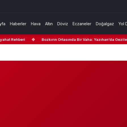
yfa
Haberler
Hava
Altın
Döviz
Eczaneler
Doğalgaz
Yol 
yahat Rehberi
◆
Bozkırın Ortasında Bir Vaha: Yazıhan’da Gezilec