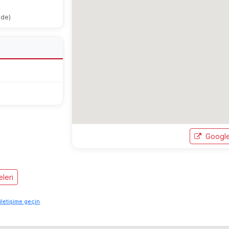
ode)
Google
leri
iletişime geçin
.