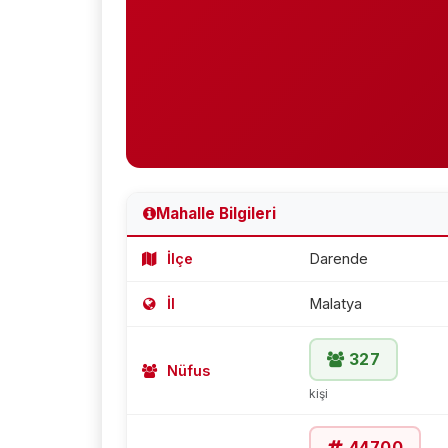
Mahalle Bilgileri
İlçe
Darende
İl
Malatya
327
Nüfus
kişi
44700