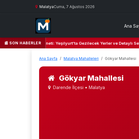
Malatya
Cuma, 7 Ağustos 2026
Ana Sa
📰 SON HABERLER
il Kalbi ve Kültür Cenneti: Yeşilyurt’ta Gezilecek Yerler ve Detaylı Se
Ana Sayfa
Malatya Mahalleleri
Gökyar Mahallesi
Gökyar Mahallesi
Darende İlçesi • Malatya