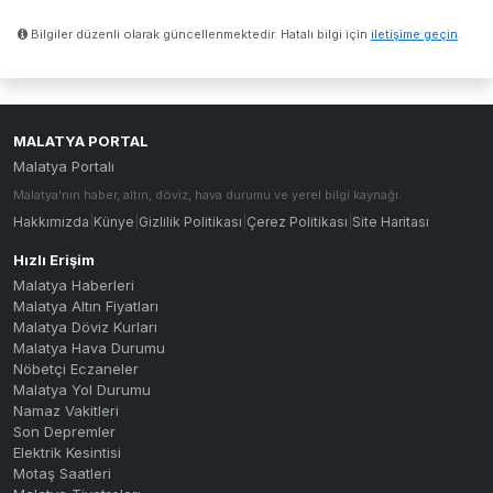
Bilgiler düzenli olarak güncellenmektedir. Hatalı bilgi için
iletişime geçin
.
MALATYA PORTAL
Malatya Portalı
Malatya'nın haber, altın, döviz, hava durumu ve yerel bilgi kaynağı.
Hakkımızda
|
Künye
|
Gizlilik Politikası
|
Çerez Politikası
|
Site Haritası
Hızlı Erişim
Malatya Haberleri
Malatya Altın Fiyatları
Malatya Döviz Kurları
Malatya Hava Durumu
Nöbetçi Eczaneler
Malatya Yol Durumu
Namaz Vakitleri
Son Depremler
Elektrik Kesintisi
Motaş Saatleri