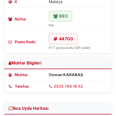
İl
Malatya
693
Nüfus
kişi
44700
Posta Kodu
PTT posta kodu (ZIP code)
Muhtar Bilgileri
Muhtar
Osman KARABAŞ
Telefon
0533 766 16 52
Ilıca Uydu Haritası