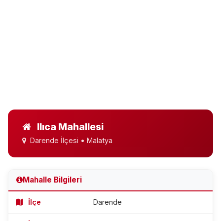
Ilıca Mahallesi
Darende İlçesi • Malatya
Mahalle Bilgileri
İlçe
Darende