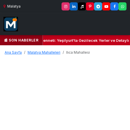
Malatya
📰 SON HABERLER
Yeşil Kalbi ve Kültür Cenneti: Yeşilyurt’ta Gezilecek Yerler ve Detaylı
Ana Sayfa
Malatya Mahalleleri
Ilıca Mahallesi