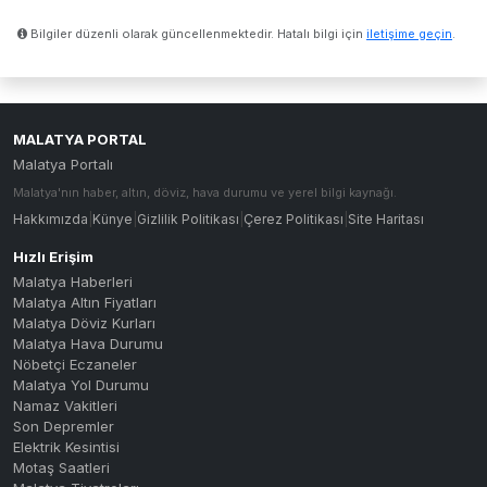
Bilgiler düzenli olarak güncellenmektedir. Hatalı bilgi için
iletişime geçin
.
MALATYA PORTAL
Malatya Portalı
Malatya'nın haber, altın, döviz, hava durumu ve yerel bilgi kaynağı.
Hakkımızda
|
Künye
|
Gizlilik Politikası
|
Çerez Politikası
|
Site Haritası
Hızlı Erişim
Malatya Haberleri
Malatya Altın Fiyatları
Malatya Döviz Kurları
Malatya Hava Durumu
Nöbetçi Eczaneler
Malatya Yol Durumu
Namaz Vakitleri
Son Depremler
Elektrik Kesintisi
Motaş Saatleri