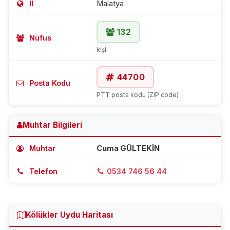
İl
Malatya
132
Nüfus
kişi
44700
Posta Kodu
PTT posta kodu (ZIP code)
Muhtar Bilgileri
Muhtar
Cuma GÜLTEKİN
Telefon
0534 746 56 44
Kölükler Uydu Haritası