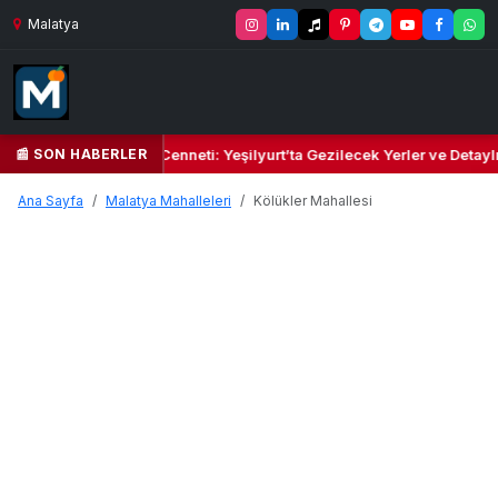
Malatya
📰 SON HABERLER
 Yeşil Kalbi ve Kültür Cenneti: Yeşilyurt’ta Gezilecek Yerler ve Detayl
Ana Sayfa
Malatya Mahalleleri
Kölükler Mahallesi