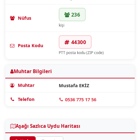
236
Nüfus
kişi
44300
Posta Kodu
PTT posta kodu (ZIP code)
Muhtar Bilgileri
Muhtar
Mustafa EKİZ
Telefon
0536 775 17 56
Aşağı Sazlıca Uydu Haritası