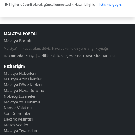
Bilgiler düzenli olarak güncellenmektedir. Hatalı bilgi için
iletişime geçin
.
MALATYA PORTAL
Malatya Portalı
Malatya'nın haber, altın, döviz, hava durumu ve yerel bilgi kaynağı.
Hakkımızda
|
Künye
|
Gizlilik Politikası
|
Çerez Politikası
|
Site Haritası
Hızlı Erişim
Malatya Haberleri
Malatya Altın Fiyatları
Malatya Döviz Kurları
Malatya Hava Durumu
Nöbetçi Eczaneler
Malatya Yol Durumu
Namaz Vakitleri
Son Depremler
Elektrik Kesintisi
Motaş Saatleri
Malatya Tiyatroları