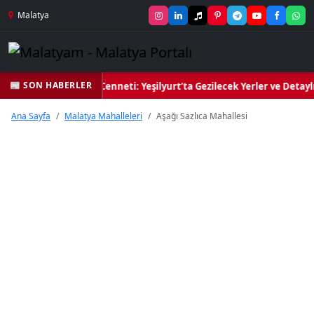
Malatya
📰 SON HABERLER
Yeşil Kalbi ve Kültür Cenneti: Yeşilyurt’ta Gezilecek Yerler ve Detayl
Ana Sayfa
Malatya Mahalleleri
Aşağı Sazlıca Mahallesi