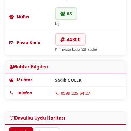
68
Nüfus
kişi
44300
Posta Kodu
PTT posta kodu (ZIP code)
Muhtar Bilgileri
Muhtar
Sadık GÜLER
Telefon
0539 225 54 27
Davulku Uydu Haritası