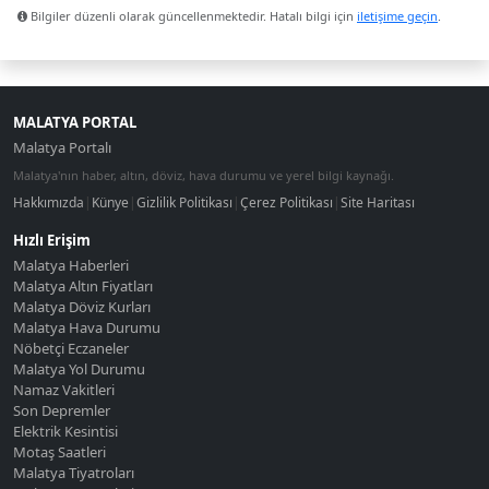
Bilgiler düzenli olarak güncellenmektedir. Hatalı bilgi için
iletişime geçin
.
MALATYA PORTAL
Malatya Portalı
Malatya'nın haber, altın, döviz, hava durumu ve yerel bilgi kaynağı.
Hakkımızda
|
Künye
|
Gizlilik Politikası
|
Çerez Politikası
|
Site Haritası
Hızlı Erişim
Malatya Haberleri
Malatya Altın Fiyatları
Malatya Döviz Kurları
Malatya Hava Durumu
Nöbetçi Eczaneler
Malatya Yol Durumu
Namaz Vakitleri
Son Depremler
Elektrik Kesintisi
Motaş Saatleri
Malatya Tiyatroları