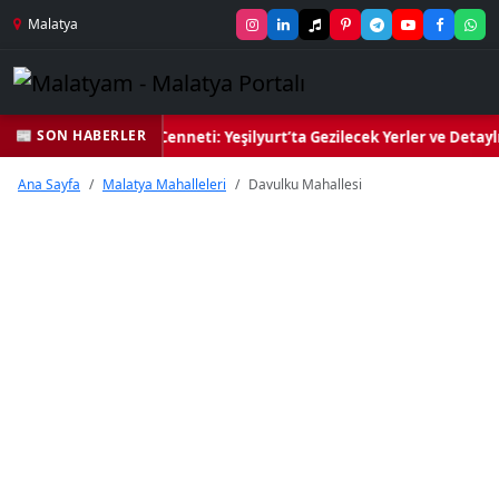
Malatya
📰 SON HABERLER
 Yeşil Kalbi ve Kültür Cenneti: Yeşilyurt’ta Gezilecek Yerler ve Detayl
Ana Sayfa
Malatya Mahalleleri
Davulku Mahallesi