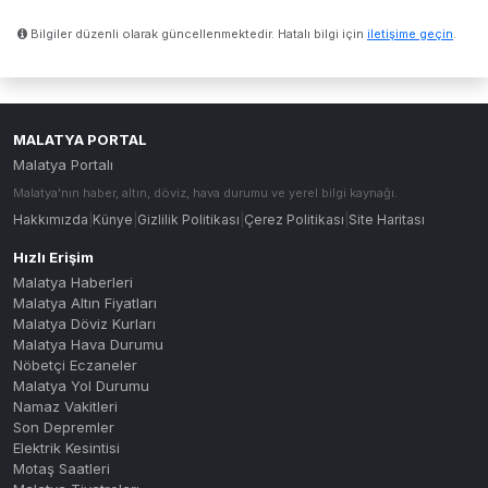
Bilgiler düzenli olarak güncellenmektedir. Hatalı bilgi için
iletişime geçin
.
MALATYA PORTAL
Malatya Portalı
Malatya'nın haber, altın, döviz, hava durumu ve yerel bilgi kaynağı.
Hakkımızda
|
Künye
|
Gizlilik Politikası
|
Çerez Politikası
|
Site Haritası
Hızlı Erişim
Malatya Haberleri
Malatya Altın Fiyatları
Malatya Döviz Kurları
Malatya Hava Durumu
Nöbetçi Eczaneler
Malatya Yol Durumu
Namaz Vakitleri
Son Depremler
Elektrik Kesintisi
Motaş Saatleri