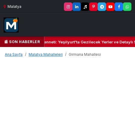
Malatya
📰 SON HABERLER
Yeşil Kalbi ve Kültür Cenneti: Yeşilyurt’ta Gezilecek Yerler ve Detaylı
Ana Sayfa
Malatya Mahalleleri
Girmana Mahallesi