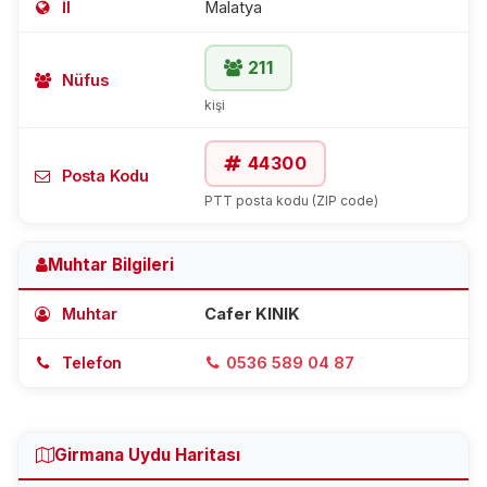
İl
Malatya
211
Nüfus
kişi
44300
Posta Kodu
PTT posta kodu (ZIP code)
Muhtar Bilgileri
Muhtar
Cafer KINIK
Telefon
0536 589 04 87
Girmana Uydu Haritası