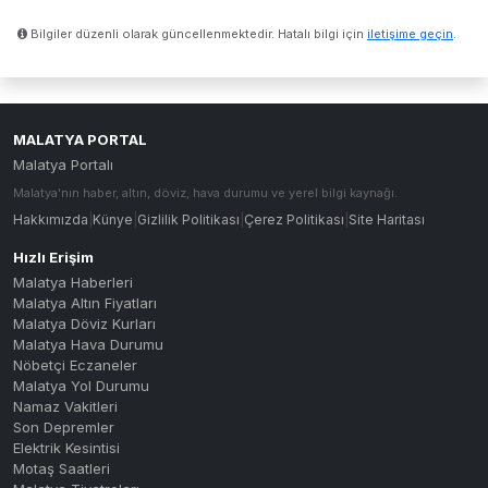
Bilgiler düzenli olarak güncellenmektedir. Hatalı bilgi için
iletişime geçin
.
MALATYA PORTAL
Malatya Portalı
Malatya'nın haber, altın, döviz, hava durumu ve yerel bilgi kaynağı.
Hakkımızda
|
Künye
|
Gizlilik Politikası
|
Çerez Politikası
|
Site Haritası
Hızlı Erişim
Malatya Haberleri
Malatya Altın Fiyatları
Malatya Döviz Kurları
Malatya Hava Durumu
Nöbetçi Eczaneler
Malatya Yol Durumu
Namaz Vakitleri
Son Depremler
Elektrik Kesintisi
Motaş Saatleri