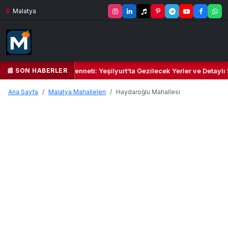
Malatya
📰 SON HABERLER
Yeşil Kalbi ve Kültür Cenneti: Yeşilyurt’ta Gezilecek Yerler ve Detaylı
Ana Sayfa
Malatya Mahalleleri
Haydaroğlu Mahallesi