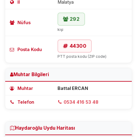
İl
Malatya
292
Nüfus
kişi
44300
Posta Kodu
PTT posta kodu (ZIP code)
Muhtar Bilgileri
Muhtar
Battal ERCAN
Telefon
0534 416 53 48
Haydaroğlu Uydu Haritası