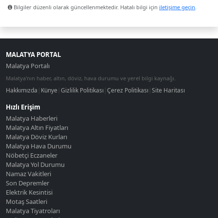
Bilgiler düzenli olarak güncellenmektedir. Hatalı bilgi için
iletişime geçin
.
MALATYA PORTAL
Malatya Portalı
Malatya'nın haber, altın, döviz, hava durumu ve yerel bilgi kaynağı.
Hakkımızda
|
Künye
|
Gizlilik Politikası
|
Çerez Politikası
|
Site Haritası
Hızlı Erişim
Malatya Haberleri
Malatya Altın Fiyatları
Malatya Döviz Kurları
Malatya Hava Durumu
Nöbetçi Eczaneler
Malatya Yol Durumu
Namaz Vakitleri
Son Depremler
Elektrik Kesintisi
Motaş Saatleri
Malatya Tiyatroları