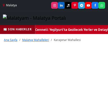
Malatya
📰 SON HABERLER
 Yeşil Kalbi ve Kültür Cenneti: Yeşilyurt’ta Gezilecek Yerler ve Detay
Ana Sayfa
Malatya Mahalleleri
Karapınar Mahallesi