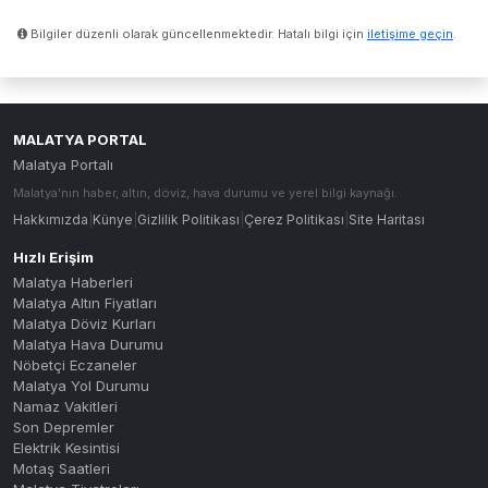
Bilgiler düzenli olarak güncellenmektedir. Hatalı bilgi için
iletişime geçin
.
MALATYA PORTAL
Malatya Portalı
Malatya'nın haber, altın, döviz, hava durumu ve yerel bilgi kaynağı.
Hakkımızda
|
Künye
|
Gizlilik Politikası
|
Çerez Politikası
|
Site Haritası
Hızlı Erişim
Malatya Haberleri
Malatya Altın Fiyatları
Malatya Döviz Kurları
Malatya Hava Durumu
Nöbetçi Eczaneler
Malatya Yol Durumu
Namaz Vakitleri
Son Depremler
Elektrik Kesintisi
Motaş Saatleri