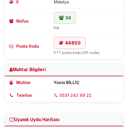
İl
Malatya
34
Nüfus
kişi
44850
Posta Kodu
PTT posta kodu (ZIP code)
Muhtar Bilgileri
Muhtar
Yasin BİLLİÇ
Telefon
0531 242 49 22
Uyanık Uydu Haritası