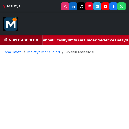
Malatya
📰 SON HABERLER
Yeşil Kalbi ve Kültür Cenneti: Yeşilyurt’ta Gezilecek Yerler ve Detaylı
Ana Sayfa
Malatya Mahalleleri
Uyanık Mahallesi