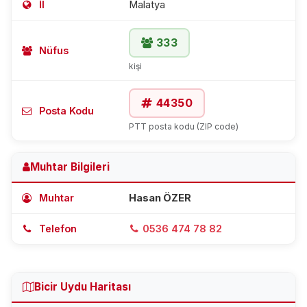
İl
Malatya
333
Nüfus
kişi
44350
Posta Kodu
PTT posta kodu (ZIP code)
Muhtar Bilgileri
Muhtar
Hasan ÖZER
Telefon
0536 474 78 82
Bicir Uydu Haritası