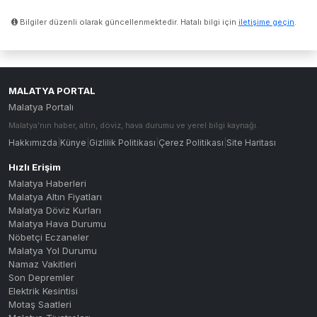
Bilgiler düzenli olarak güncellenmektedir. Hatalı bilgi için
iletişime geçin
.
MALATYA PORTAL
Malatya Portalı
Malatya'nın haber, altın, döviz, hava durumu ve yerel bilgi kaynağı.
Hakkımızda
|
Künye
|
Gizlilik Politikası
|
Çerez Politikası
|
Site Haritası
Hızlı Erişim
Malatya Haberleri
Malatya Altın Fiyatları
Malatya Döviz Kurları
Malatya Hava Durumu
Nöbetçi Eczaneler
Malatya Yol Durumu
Namaz Vakitleri
Son Depremler
Elektrik Kesintisi
Motaş Saatleri