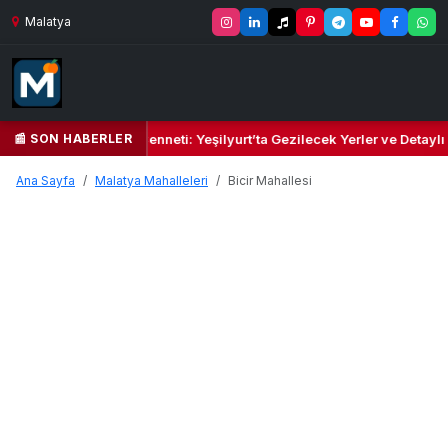
Malatya
📰 SON HABERLER
Yeşil Kalbi ve Kültür Cenneti: Yeşilyurt’ta Gezilecek Yerler ve Detaylı
Ana Sayfa
Malatya Mahalleleri
Bicir Mahallesi