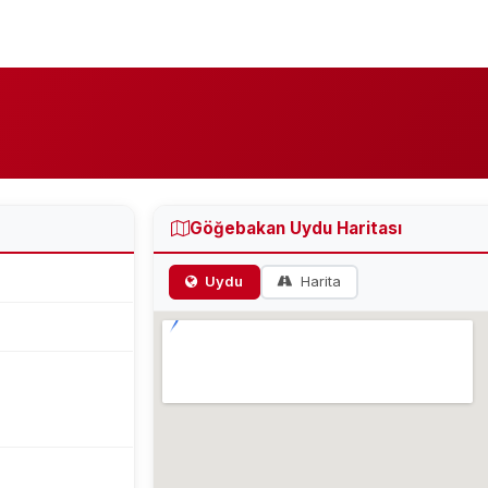
i
Göğebakan Uydu Haritası
Uydu
Harita