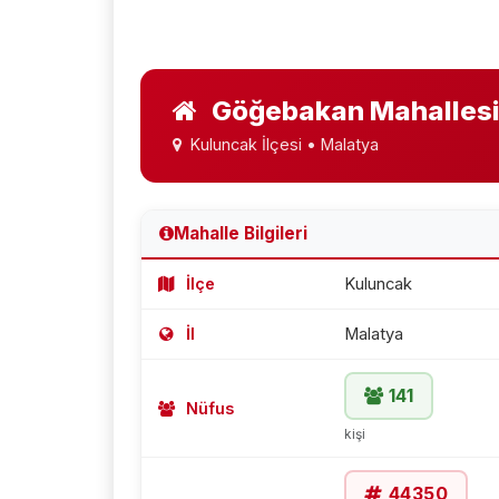
Göğebakan Mahalles
Kuluncak İlçesi • Malatya
Mahalle Bilgileri
İlçe
Kuluncak
İl
Malatya
141
Nüfus
kişi
44350