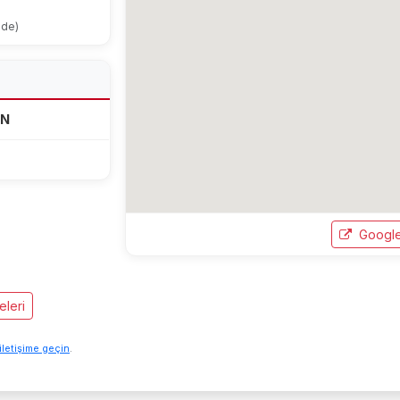
ode)
AN
Google
eleri
iletişime geçin
.