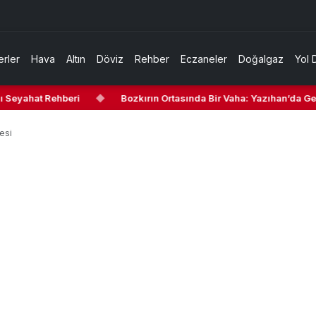
rler
Hava
Altın
Döviz
Rehber
Eczaneler
Doğalgaz
Yol 
 Seyahat Rehberi
◆
Bozkırın Ortasında Bir Vaha: Yazıhan’da Gezi
esi