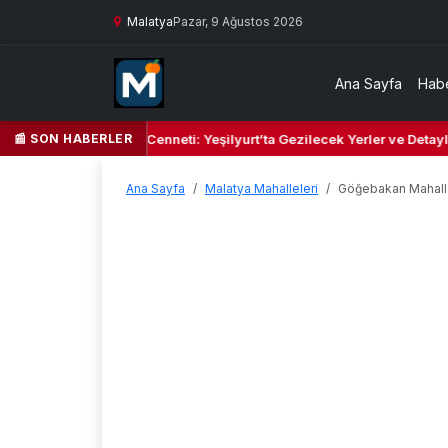
Malatya
Pazar, 9 Ağustos 2026
Ana Sayfa
Habe
📰 SON HABERLER
Yeşil Kalbi ve Kültür Cenneti: Yeşilyurt’ta Gezilecek Yerler ve Detaylı
Ana Sayfa
Malatya Mahalleleri
Göğebakan Mahall