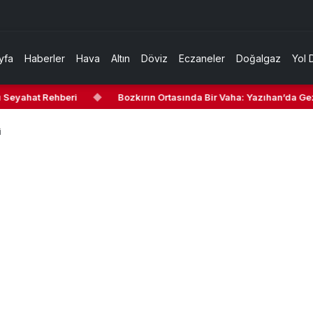
yfa
Haberler
Hava
Altın
Döviz
Eczaneler
Doğalgaz
Yol 
 Seyahat Rehberi
◆
Bozkırın Ortasında Bir Vaha: Yazıhan’da Gezi
i