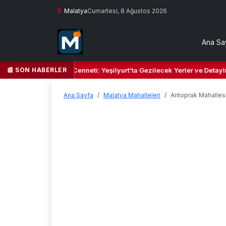
Malatya
Cumartesi, 8 Ağustos 2026
Ana Sa
📰 SON HABERLER
Yeşil Kalbi ve Kültür Cenneti: Yeşilyurt’ta Gezilecek Yerler ve Detaylı
Ana Sayfa
Malatya Mahalleleri
Arıtoprak Mahalles