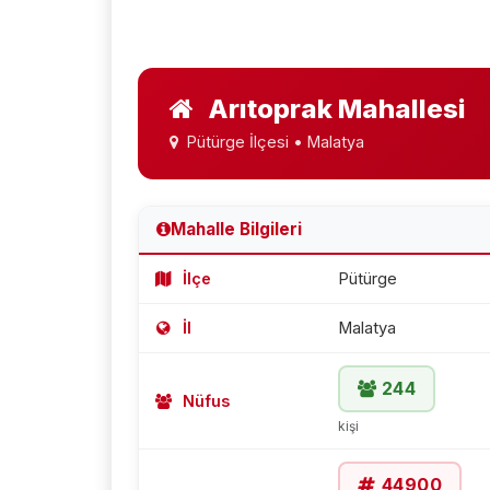
Arıtoprak Mahallesi
Pütürge İlçesi • Malatya
Mahalle Bilgileri
İlçe
Pütürge
İl
Malatya
244
Nüfus
kişi
44900