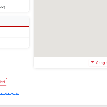
ode)
Google
eri
iletişime geçin
.