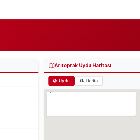
Arıtoprak Uydu Haritası
Uydu
Harita