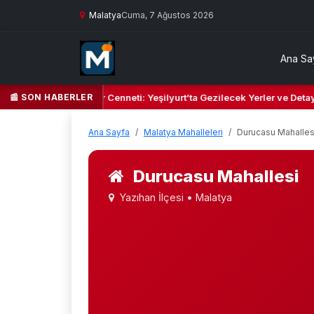
Malatya
Cuma, 7 Ağustos 2026
Ana Sa
📰 SON HABERLER
 Yeşil Kalbi ve Kültür Cenneti: Yeşilyurt’ta Gezilecek Yerler ve Detayl
Ana Sayfa
Malatya Mahalleleri
Durucasu Mahalles
Durucasu Mahallesi
Yazıhan İlçesi • Malatya