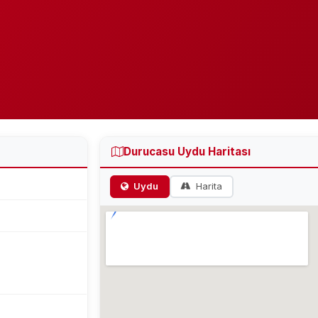
Durucasu Uydu Haritası
Uydu
Harita