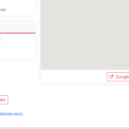
ode)
R
Google
eri
iletişime geçin
.