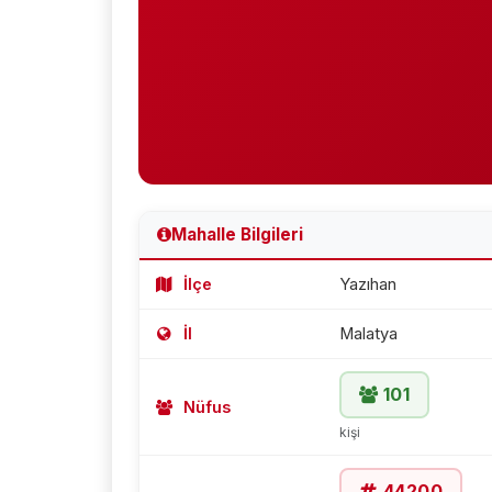
Mahalle Bilgileri
İlçe
Yazıhan
İl
Malatya
101
Nüfus
kişi
44200