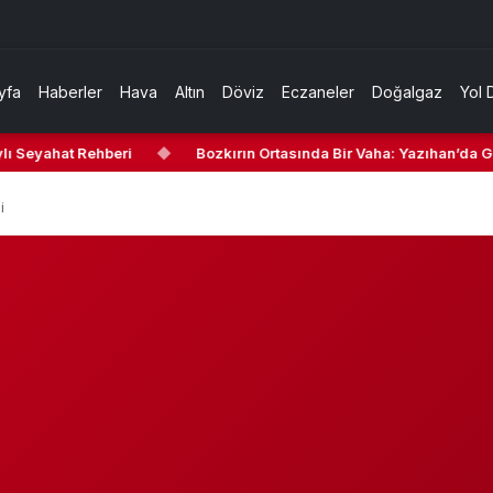
yfa
Haberler
Hava
Altın
Döviz
Eczaneler
Doğalgaz
Yol 
ı Seyahat Rehberi
◆
Bozkırın Ortasında Bir Vaha: Yazıhan’da Gez
i