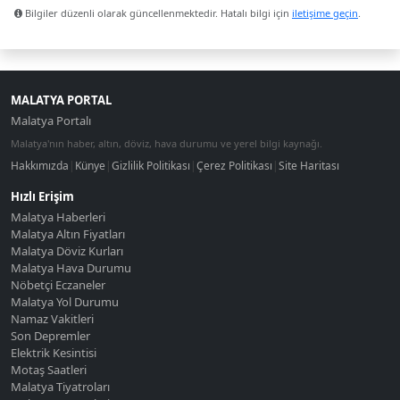
Bilgiler düzenli olarak güncellenmektedir. Hatalı bilgi için
iletişime geçin
.
MALATYA PORTAL
Malatya Portalı
Malatya'nın haber, altın, döviz, hava durumu ve yerel bilgi kaynağı.
Hakkımızda
|
Künye
|
Gizlilik Politikası
|
Çerez Politikası
|
Site Haritası
Hızlı Erişim
Malatya Haberleri
Malatya Altın Fiyatları
Malatya Döviz Kurları
Malatya Hava Durumu
Nöbetçi Eczaneler
Malatya Yol Durumu
Namaz Vakitleri
Son Depremler
Elektrik Kesintisi
Motaş Saatleri
Malatya Tiyatroları