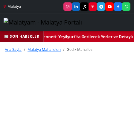
Malatya
📰 SON HABERLER
eşil Kalbi ve Kültür Cenneti: Yeşilyurt’ta Gezilecek Yerler ve Detaylı
Ana Sayfa
Malatya Mahalleleri
Gedik Mahallesi