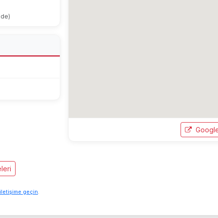
ode)
Google
leri
iletişime geçin
.