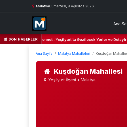
Malatya
Cumartesi, 8 Ağustos 2026
Ana Sa
📰 SON HABERLER
eşil Kalbi ve Kültür Cenneti: Yeşilyurt’ta Gezilecek Yerler ve Detaylı 
Ana Sayfa
Malatya Mahalleleri
Kuşdoğan Mahalle
Kuşdoğan Mahallesi
Yeşilyurt İlçesi • Malatya