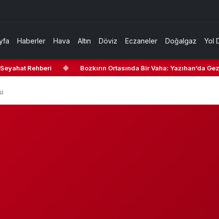
yfa
Haberler
Hava
Altın
Döviz
Eczaneler
Doğalgaz
Yol 
Seyahat Rehberi
◆
Bozkırın Ortasında Bir Vaha: Yazıhan’da Gezil
si