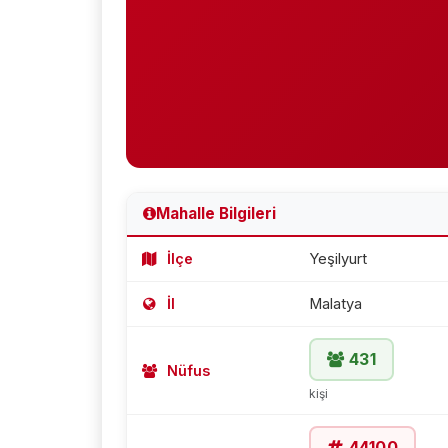
Mahalle Bilgileri
İlçe
Yeşilyurt
İl
Malatya
431
Nüfus
kişi
44100