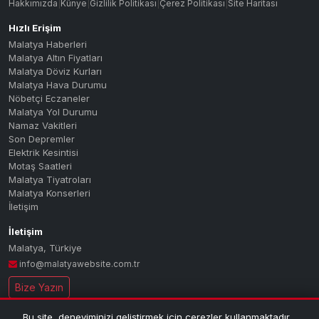
Hakkımızda
|
Künye
|
Gizlilik Politikası
|
Çerez Politikası
|
Site Haritası
Hızlı Erişim
Malatya Haberleri
Malatya Altın Fiyatları
Malatya Döviz Kurları
Malatya Hava Durumu
Nöbetçi Eczaneler
Malatya Yol Durumu
Namaz Vakitleri
Son Depremler
Elektrik Kesintisi
Motaş Saatleri
Malatya Tiyatroları
Malatya Konserleri
İletişim
İletişim
Malatya
,
Türkiye
info@malatyawebsite.com.tr
Bize Yazın
Bu site, deneyiminizi geliştirmek için çerezler kullanmaktadır.