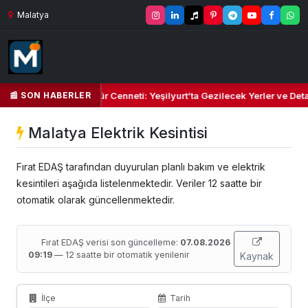
Malatya
📰 SON HABERLER
nın Yeşil Kalbi ve Kültür Cenneti: Yeşilyurt’ta Gezilecek Yerler ve Det
Malatya Elektrik Kesintisi
Fırat EDAŞ tarafından duyurulan planlı bakım ve elektrik
kesintileri aşağıda listelenmektedir. Veriler 12 saatte bir
otomatik olarak güncellenmektedir.
Fırat EDAŞ verisi son güncelleme:
07.08.2026
09:19
— 12 saatte bir otomatik yenilenir
Kaynak
İlçe
Tarih