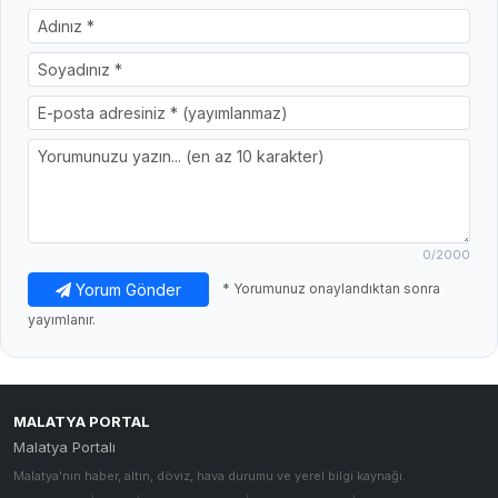
0
/2000
Yorum Gönder
* Yorumunuz onaylandıktan sonra
yayımlanır.
MALATYA PORTAL
Malatya Portalı
Malatya'nın haber, altın, döviz, hava durumu ve yerel bilgi kaynağı.