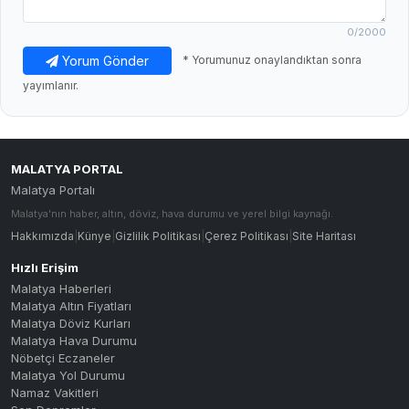
0
/2000
Yorum Gönder
* Yorumunuz onaylandıktan sonra
yayımlanır.
MALATYA PORTAL
Malatya Portalı
Malatya'nın haber, altın, döviz, hava durumu ve yerel bilgi kaynağı.
Hakkımızda
|
Künye
|
Gizlilik Politikası
|
Çerez Politikası
|
Site Haritası
Hızlı Erişim
Malatya Haberleri
Malatya Altın Fiyatları
Malatya Döviz Kurları
Malatya Hava Durumu
Nöbetçi Eczaneler
Malatya Yol Durumu
Namaz Vakitleri