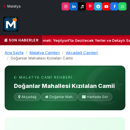
Malatya
📰 SON HABERLER
il Kalbi ve Kültür Cenneti: Yeşilyurt’ta Gezilecek Yerler ve Detaylı Se
Ana Sayfa
Malatya Camileri
Akçadağ Camileri
Doğanlar Mahallesi Kızılalan Camii
☪ MALATYA CAMI REHBERI
Doğanlar Mahallesi Kızılalan Camii
Akçadağ
Doğanlar Mah.
Haritada Gör