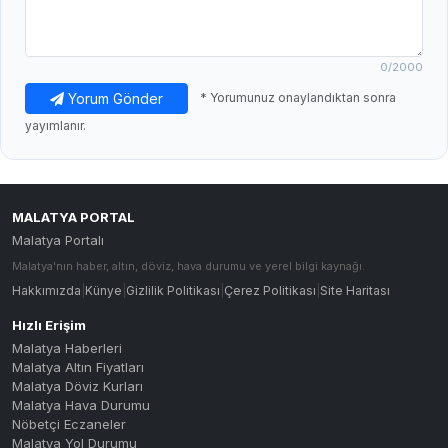
0
/2000
Yorum Gönder
* Yorumunuz onaylandıktan sonra
yayımlanır.
MALATYA PORTAL
Malatya Portalı
Malatya'nın haber, altın, döviz, hava durumu ve yerel bilgi kaynağı.
Hakkımızda
|
Künye
|
Gizlilik Politikası
|
Çerez Politikası
|
Site Haritası
Hızlı Erişim
Malatya Haberleri
Malatya Altın Fiyatları
Malatya Döviz Kurları
Malatya Hava Durumu
Nöbetçi Eczaneler
Malatya Yol Durumu