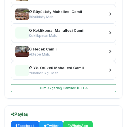
☪ Büyükköy Mahallesi Camii
Büyükköy Mah.
☪ Keklikpınar Mahallesi Camii
Keklikpınarı Mah.
☪ Hecek Camii
Aktepe Mah.
☪ Yk. Örükcü Mahallesi Camii
Yukarıörükçü Mah.
Tüm Akçadağ Camileri (8+) →
Paylaş
Facebook
Twitter
WhatsApp