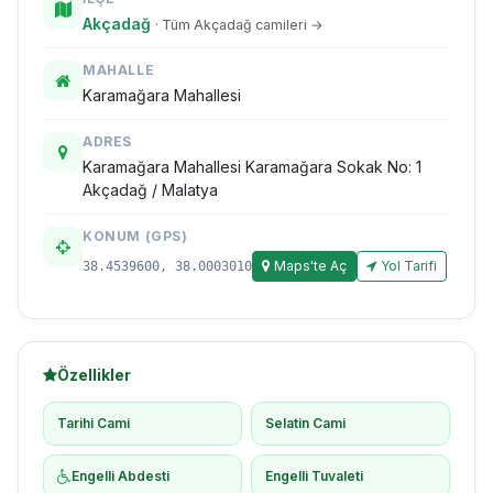
Akçadağ
· Tüm Akçadağ camileri →
MAHALLE
Karamağara Mahallesi
ADRES
Karamağara Mahallesi Karamağara Sokak No: 1
Akçadağ / Malatya
KONUM (GPS)
Maps'te Aç
Yol Tarifi
38.4539600, 38.0003010
Özellikler
Tarihi Cami
Selatin Cami
Engelli Abdesti
Engelli Tuvaleti