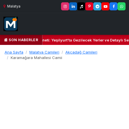
Malatya
📰 SON HABERLER
l Kalbi ve Kültür Cenneti: Yeşilyurt’ta Gezilecek Yerler ve Detaylı Sey
Ana Sayfa
Malatya Camileri
Akçadağ Camileri
Karamağara Mahallesi Camii