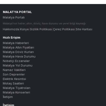
MALATYA PORTAL
Malatya Portalı
Malatya'nın haber, altın, döviz, hava durumu ve yerel bilgi kaynağı.
Hakkımızda
|
Künye
|
Gizlilik Politikası
|
Çerez Politikası
|
Site Haritası
Hızlı Erişim
Malatya Haberleri
Malatya Altın Fiyatları
Malatya Döviz Kurları
Malatya Hava Durumu
Nöbetçi Eczaneler
Malatya Yol Durumu
Namaz Vakitleri
Son Depremler
Elektrik Kesintisi
Motaş Saatleri
Malatya Tiyatroları
Malatya Konserleri
İletişim
İletişim