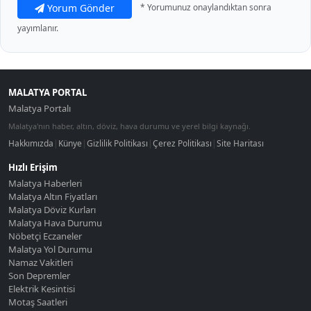
Yorum Gönder
* Yorumunuz onaylandıktan sonra
yayımlanır.
MALATYA PORTAL
Malatya Portalı
Malatya'nın haber, altın, döviz, hava durumu ve yerel bilgi kaynağı.
Hakkımızda
|
Künye
|
Gizlilik Politikası
|
Çerez Politikası
|
Site Haritası
Hızlı Erişim
Malatya Haberleri
Malatya Altın Fiyatları
Malatya Döviz Kurları
Malatya Hava Durumu
Nöbetçi Eczaneler
Malatya Yol Durumu
Namaz Vakitleri
Son Depremler
Elektrik Kesintisi
Motaş Saatleri