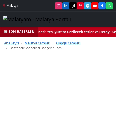
Malatya
📰 SON HABERLER
l Kalbi ve Kültür Cenneti: Yeşilyurt’ta Gezilecek Yerler ve Detaylı Se
Ana Sayfa
Malatya Camileri
Arapgir Camileri
Bostancık Mahallesi Bahçeler Camii