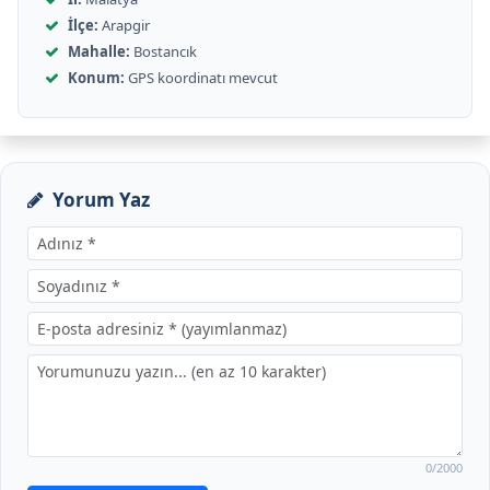
İlçe:
Arapgir
Mahalle:
Bostancık
Konum:
GPS koordinatı mevcut
Yorum Yaz
0
/2000