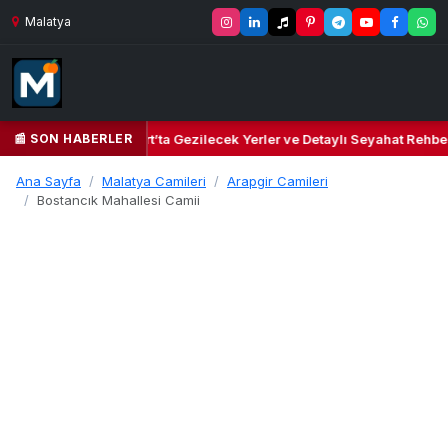
Malatya
📰 SON HABERLER
ültür Cenneti: Yeşilyurt’ta Gezilecek Yerler ve Detaylı Seyahat Rehberi
Ana Sayfa
Malatya Camileri
Arapgir Camileri
Bostancık Mahallesi Camii