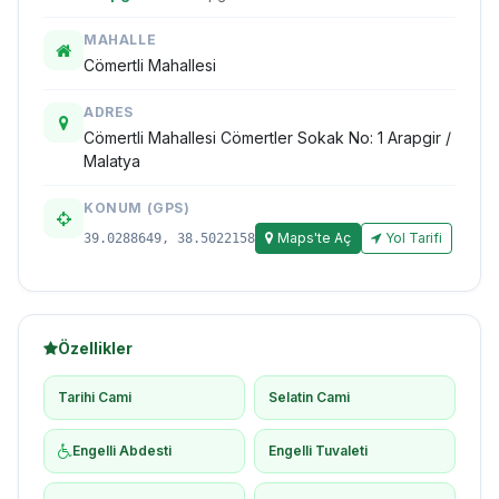
MAHALLE
Cömertli Mahallesi
ADRES
Cömertli Mahallesi Cömertler Sokak No: 1 Arapgir /
Malatya
KONUM (GPS)
Maps'te Aç
Yol Tarifi
39.0288649, 38.5022158
Özellikler
Tarihi Cami
Selatin Cami
Engelli Abdesti
Engelli Tuvaleti