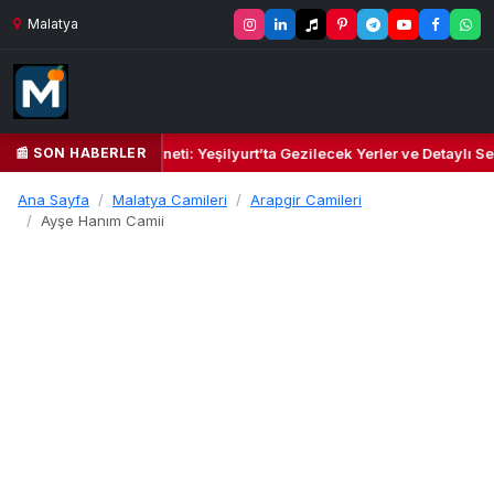
Malatya
📰 SON HABERLER
l Kalbi ve Kültür Cenneti: Yeşilyurt’ta Gezilecek Yerler ve Detaylı Sey
Ana Sayfa
Malatya Camileri
Arapgir Camileri
Ayşe Hanım Camii