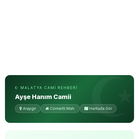
☪ MALATYA CAMI REHBERI
Ayşe Hanım Camii
Arapgir
Cömertli Mah.
Haritada Gör