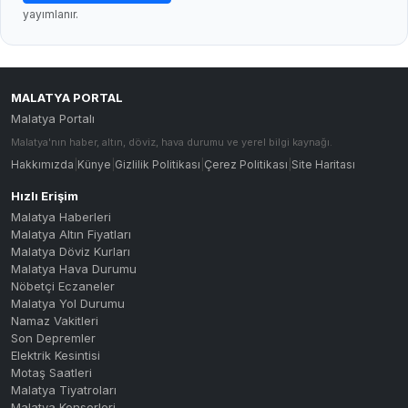
yayımlanır.
MALATYA PORTAL
Malatya Portalı
Malatya'nın haber, altın, döviz, hava durumu ve yerel bilgi kaynağı.
Hakkımızda
|
Künye
|
Gizlilik Politikası
|
Çerez Politikası
|
Site Haritası
Hızlı Erişim
Malatya Haberleri
Malatya Altın Fiyatları
Malatya Döviz Kurları
Malatya Hava Durumu
Nöbetçi Eczaneler
Malatya Yol Durumu
Namaz Vakitleri
Son Depremler
Elektrik Kesintisi
Motaş Saatleri
Malatya Tiyatroları
Malatya Konserleri