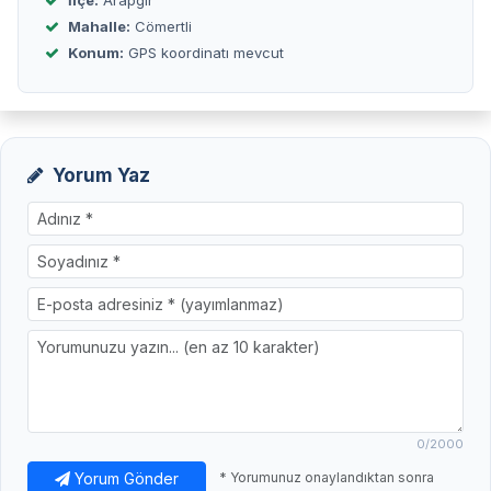
İlçe:
Arapgir
Mahalle:
Cömertli
Konum:
GPS koordinatı mevcut
Yorum Yaz
0
/2000
Yorum Gönder
* Yorumunuz onaylandıktan sonra