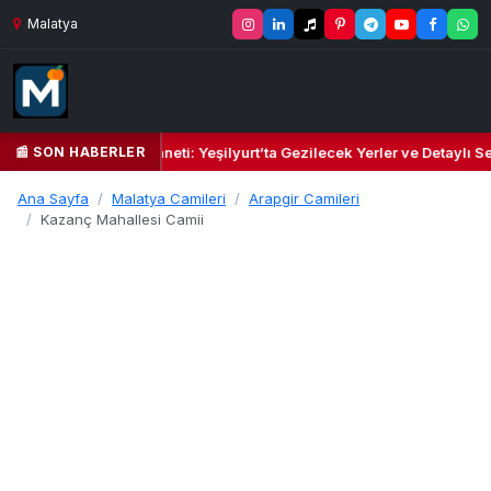
Malatya
📰 SON HABERLER
il Kalbi ve Kültür Cenneti: Yeşilyurt’ta Gezilecek Yerler ve Detaylı Se
Ana Sayfa
Malatya Camileri
Arapgir Camileri
Kazanç Mahallesi Camii