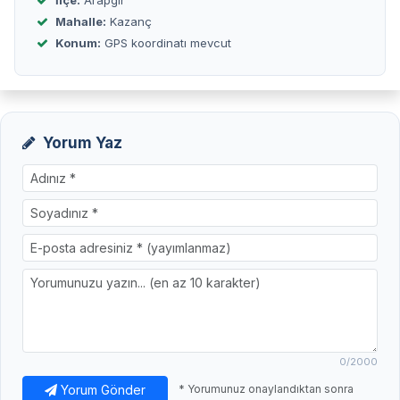
İlçe:
Arapgir
Mahalle:
Kazanç
Konum:
GPS koordinatı mevcut
Yorum Yaz
0
/2000
Yorum Gönder
* Yorumunuz onaylandıktan sonra