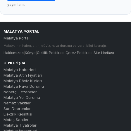
yayımlanır.
MALATYA PORTAL
Malatya Portalı
Malatya'nın haber, altın, döviz, hava durumu ve yerel bilgi kaynağı.
Hakkımızda
|
Künye
|
Gizlilik Politikası
|
Çerez Politikası
|
Site Haritası
Hızlı Erişim
Malatya Haberleri
Malatya Altın Fiyatları
Malatya Döviz Kurları
Malatya Hava Durumu
Nöbetçi Eczaneler
Malatya Yol Durumu
Namaz Vakitleri
Son Depremler
Elektrik Kesintisi
Motaş Saatleri
Malatya Tiyatroları
Malatya Konserleri