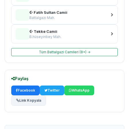
☪ Fatih Sultan Camii
Battalgazi Mah.
☪ Tekke Camii
B.hüseyinbey Mah.
Tüm Battalgazi Camileri (8+) →
Paylaş
Facebook
Twitter
WhatsApp
Link Kopyala