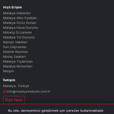
Hızlı Erişim
Malatya Haberleri
Malatya Altın Fiyatları
Malatya Döviz Kurları
Malatya Hava Durumu
Nöbetçi Eczaneler
Malatya Yol Durumu
Namaz Vakitleri
Son Depremler
Elektrik Kesintisi
Motaş Saatleri
Malatya Tiyatroları
Malatya Konserleri
İletişim
İletişim
Malatya
,
Türkiye
info@malatyawebsite.com.tr
Bize Yazın
Bu site, deneyiminizi geliştirmek için çerezler kullanmaktadır.
© 2026 MALATYA PORTAL — Tüm hakları saklıdır.
| Malatya'nın dijital