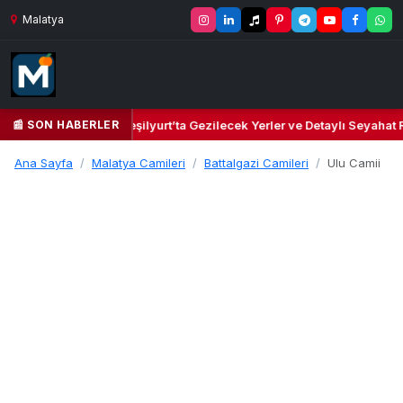
Malatya
📰 SON HABERLER
 ve Kültür Cenneti: Yeşilyurt’ta Gezilecek Yerler ve Detaylı Seyahat Re
Ana Sayfa
Malatya Camileri
Battalgazi Camileri
Ulu Camii