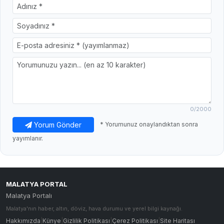
0
/2000
Yorum Gönder
* Yorumunuz onaylandıktan sonra
yayımlanır.
MALATYA PORTAL
Malatya Portalı
Malatya'nın haber, altın, döviz, hava durumu ve yerel bilgi kaynağı.
Hakkımızda
|
Künye
|
Gizlilik Politikası
|
Çerez Politikası
|
Site Haritası