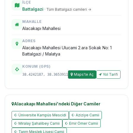
İLÇE
Battalgazi
· Tüm Battalgazi camileri →
MAHALLE
Alacakapı Mahallesi
ADRES
Alacakapı Mahallesi Ulucami 2.ara Sokak No: 1
Battalgazi / Malatya
KONUM (GPS)
Maps'te Aç
Yol Tarifi
38.4242187, 38.3653911
Alacakapı Mahallesi'ndeki Diğer Camiler
☪ Üniversite Kampüs Mescidi
☪ Aziziye Camii
☪ Miralay Şahalibey Camii
☪ Emir Ömer Camii
☪ Tarım Meslek Lisesi Camii