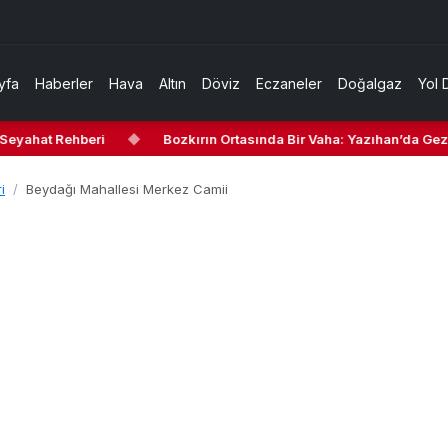
yfa
Haberler
Hava
Altın
Döviz
Eczaneler
Doğalgaz
Yol 
eyahat Rehberi
◆
Bozkırın Ortasında Bir Vaha: Yazıhan’da Gezile
i
Beydağı Mahallesi Merkez Camii