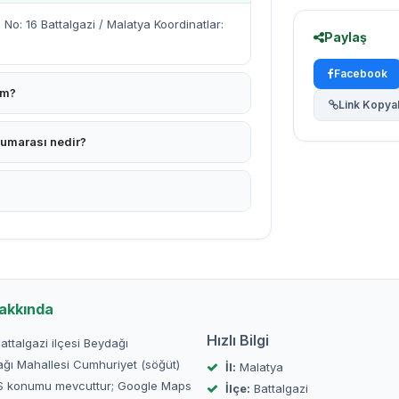
o: 16 Battalgazi / Malatya Koordinatlar:
Paylaş
Facebook
im?
Link Kopya
numarası nedir?
akkında
Hızlı Bilgi
Battalgazi ilçesi Beydağı
ağı Mahallesi Cumhuriyet (söğüt)
İl:
Malatya
GPS konumu mevcuttur; Google Maps
İlçe:
Battalgazi