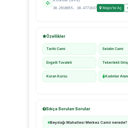
KONUM (GPS)
Maps'te Aç
38.2918055, 38.4771637
Özellikler
Tarihi Cami
Selatin Cami
Engelli Tuvaleti
Tekerlekli Giri
Kuran Kursu
Kadınlar Alan
Sıkça Sorulan Sorular
Beydağı Mahallesi Merkez Camii nerede?