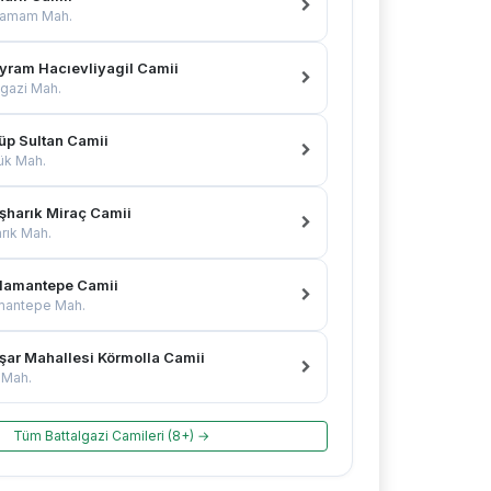
hamam Mah.
yram Hacıevliyagil Camii
lgazi Mah.
üp Sultan Camii
ük Mah.
şharık Miraç Camii
rık Mah.
lamantepe Camii
mantepe Mah.
işar Mahallesi Körmolla Camii
r Mah.
Tüm Battalgazi Camileri (8+) →