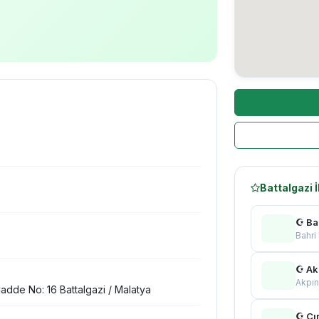
Battalgazi 
☪ Ba
Bahri
☪ Ak
Akpın
adde No: 16 Battalgazi / Malatya
☪ Çın