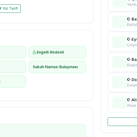
Yeni
Yol Tarifi
☪ Ba
Batta
☪ Ey
Çöşn
Engelli Abdesti
☪ Ba
Başha
ş
Sabah Namazı Buluşması
☪ Do
ı
Dola
☪ Al
Alişa