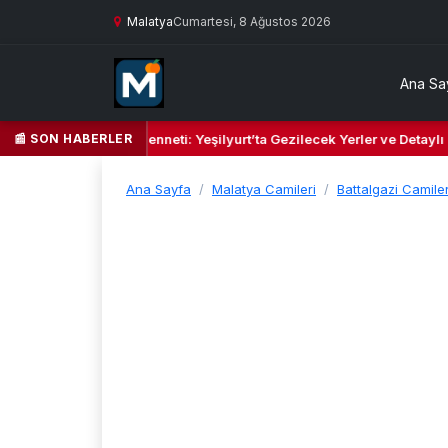
Malatya
Cumartesi, 8 Ağustos 2026
Ana Sa
📰 SON HABERLER
şil Kalbi ve Kültür Cenneti: Yeşilyurt’ta Gezilecek Yerler ve Detaylı S
Ana Sayfa
Malatya Camileri
Battalgazi Camiler