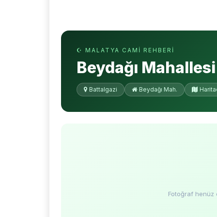
☪ MALATYA CAMI REHBERI
Beydağı Mahallesi
Battalgazi
Beydağı Mah.
Harit
Fotoğraf henüz 