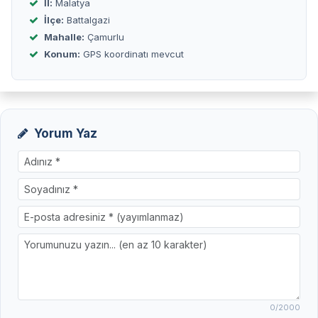
İl:
Malatya
İlçe:
Battalgazi
Mahalle:
Çamurlu
Konum:
GPS koordinatı mevcut
Yorum Yaz
0
/2000