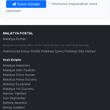
Yorum Gönder
* Yorumunuz onaylandıktan sonra
yayımlanır.
MALATYA PORTAL
Malatya Portalı
Malatya'nın haber, altın, döviz, hava durumu ve yerel bilgi kaynağı.
Hakkımızda
|
Künye
|
Gizlilik Politikası
|
Çerez Politikası
|
Site Haritası
Hızlı Erişim
Malatya Haberleri
Malatya Altın Fiyatları
Malatya Döviz Kurları
Malatya Hava Durumu
Nöbetçi Eczaneler
Malatya Yol Durumu
Namaz Vakitleri
Son Depremler
Elektrik Kesintisi
Motaş Saatleri