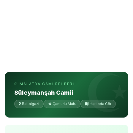
☪ MALATYA CAMI REHBERI
Süleymanşah Camii
Battalgazi
Çamurlu Mah.
Haritada Gör