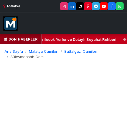
Malatya
📰 SON HABERLER
nneti: Yeşilyurt’ta Gezilecek Yerler ve Detaylı Seyahat Rehberi
◆
Ana Sayfa
Malatya Camileri
Battalgazi Camileri
Süleymanşah Camii