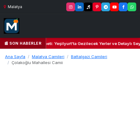
Malatya
📰 SON HABERLER
 Kalbi ve Kültür Cenneti: Yeşilyurt’ta Gezilecek Yerler ve Detaylı Seya
Ana Sayfa
Malatya Camileri
Battalgazi Camileri
Çolakoğlu Mahallesi Camii