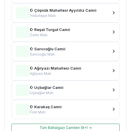
☪ Çöşnük Mahallesi Ayyıldız Camii
Yıldıztepe Mah.
☪ Reşat Turgut Camii
Zafer Mah.
☪ Sarıcıoğlu Camii
Sarıcıoğlu Mah.
☪ Ağılyazı Mahallesi Camii
Ağılyazı Mah.
☪ Uçbağlar Camii
Üçbağlar Mah.
☪ Karakaş Camii
Fırat Mah.
Tüm Battalgazi Camileri (8+) →