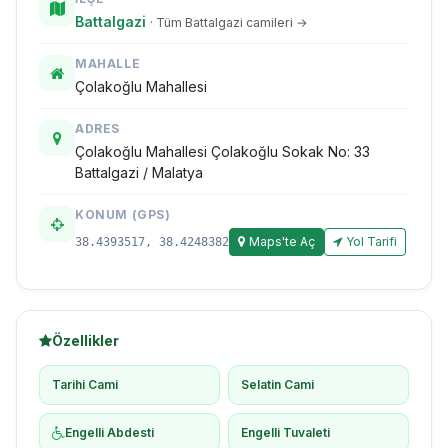
Battalgazi
· Tüm Battalgazi camileri →
MAHALLE
Çolakoğlu Mahallesi
ADRES
Çolakoğlu Mahallesi Çolakoğlu Sokak No: 33
Battalgazi / Malatya
KONUM (GPS)
Maps'te Aç
Yol Tarifi
38.4393517, 38.4248382
Özellikler
Tarihi Cami
Selatin Cami
Engelli Abdesti
Engelli Tuvaleti