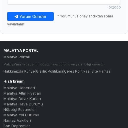
0
/2000
Yorum Gönder
* Yorumunuz onaylandıktan sonra
yayımlanır.
MALATYA PORTAL
Malatya Portalı
Malatya'nın haber, altın, döviz, hava durumu ve yerel bilgi kaynağı.
Hakkımızda
|
Künye
|
Gizlilik Politikası
|
Çerez Politikası
|
Site Haritası
Hızlı Erişim
Malatya Haberleri
Malatya Altın Fiyatları
Malatya Döviz Kurları
Malatya Hava Durumu
Nöbetçi Eczaneler
Malatya Yol Durumu
Namaz Vakitleri
Son Depremler